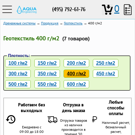
0
(495) 792-61-76
Дренажные системы
→
Продукция
→
Геотекстиль
→ 400 г/м2
Геотекстиль 400 г/м2
(7 товаров)
Плотность:
100 г/м2
150 г/м2
200 г/м2
250 г/м2
300 г/м2
350 г/м2
400 г/м2
450 г/м2
500 г/м2
550 г/м2
600 г/м2
Любые
Работаем без
Отгрузка в
способы
выходных
день заказа
оплаты
Отгрузка товаров
Наличный расчет,
из наличия
Ежедневно с
безналичный
производится в
09:00 до 18:00
расчет,
течение 30