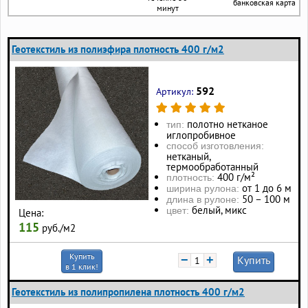
банковская карта
минут
Геотекстиль из полиэфира плотность 400 г/м2
592
Артикул:
полотно нетканое
тип:
иглопробивное
способ изготовления:
нетканый,
термообработанный
400 г/м²
плотность:
от 1 до 6 м
ширина рулона:
50 – 100 м
длина в рулоне:
белый, микс
цвет:
Цена:
115
руб./м2
Купить
−
+
Купить
в 1 клик!
Геотекстиль из полипропилена плотность 400 г/м2