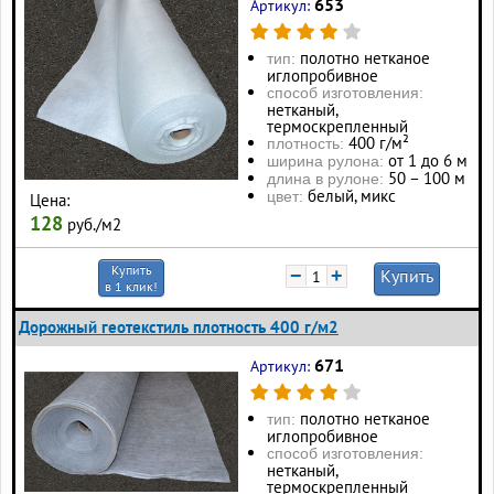
653
Артикул:
полотно нетканое
тип:
иглопробивное
способ изготовления:
нетканый,
термоскрепленный
400 г/м²
плотность:
от 1 до 6 м
ширина рулона:
50 – 100 м
длина в рулоне:
белый, микс
цвет:
Цена:
128
руб./м2
Купить
−
+
Купить
в 1 клик!
Дорожный геотекстиль плотность 400 г/м2
671
Артикул:
полотно нетканое
тип:
иглопробивное
способ изготовления:
нетканый,
термоскрепленный