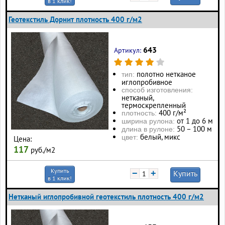
в 1 клик!
Геотекстиль Дорнит плотность 400 г/м2
643
Артикул:
полотно нетканое
тип:
иглопробивное
способ изготовления:
нетканый,
термоскрепленный
400 г/м²
плотность:
от 1 до 6 м
ширина рулона:
50 – 100 м
длина в рулоне:
белый, микс
цвет:
Цена:
117
руб./м2
Купить
−
+
Купить
в 1 клик!
Нетканый иглопробивной геотекстиль плотность 400 г/м2