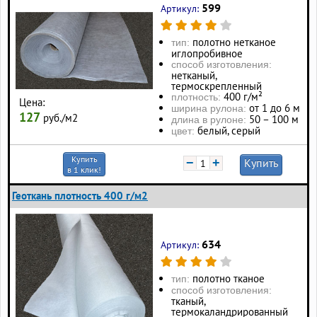
599
Артикул:
полотно нетканое
тип:
иглопробивное
способ изготовления:
нетканый,
термоскрепленный
400 г/м²
плотность:
Цена:
от 1 до 6 м
ширина рулона:
127
руб./м2
50 – 100 м
длина в рулоне:
белый, серый
цвет:
Купить
−
+
Купить
в 1 клик!
Геоткань плотность 400 г/м2
634
Артикул:
полотно тканое
тип:
способ изготовления:
тканый,
термокаландрированный