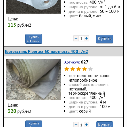
400 г/м²
плотность:
от 1 до 6 м
ширина рулона:
50 – 100 м
длина в рулоне:
белый, микс
цвет:
Цена:
115
руб./м2
Купить
−
+
Купить
в 1 клик!
Геотекстиль Fibertex 60 плотность 400 г/м2
627
Артикул:
полотно нетканое
тип:
иглопробивное
способ изготовления:
нетканый,
термоскрепленный
400 г/м²
плотность:
4 м
ширина рулона:
Цена:
100 м
длина в рулоне:
320
серый
руб./м2
цвет:
Купить
−
+
Купить