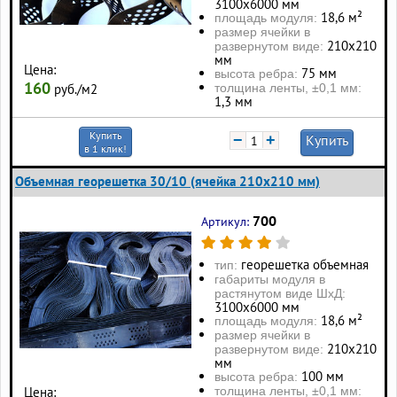
3100х6000 мм
18,6 м²
площадь модуля:
размер ячейки в
210х210
развернутом виде:
мм
Цена:
75 мм
высота ребра:
160
толщина ленты, ±0,1 мм:
руб./м2
1,3 мм
Купить
−
+
Купить
в 1 клик!
Объемная георешетка 30/10 (ячейка 210x210 мм)
700
Артикул:
георешетка объемная
тип:
габариты модуля в
растянутом виде ШхД:
3100х6000 мм
18,6 м²
площадь модуля:
размер ячейки в
210х210
развернутом виде:
мм
100 мм
высота ребра:
толщина ленты, ±0,1 мм:
Цена: