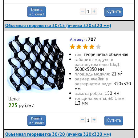
Купить
−
+
Купить
в 1 клик!
Объемная георешетка 30/15 (ячейка 320x320 мм)
707
Артикул:
георешетка объемная
тип:
габариты модуля в
растянутом виде ШхД:
3600х5850 мм
21 м²
площадь модуля:
размер ячейки в
320х320
развернутом виде:
мм
150 мм
высота ребра:
толщина ленты, ±0,1 мм:
Цена:
1,3 мм
225
руб./м2
Купить
−
+
Купить
в 1 клик!
Объемная георешетка 30/20 (ячейка 320x320 мм)