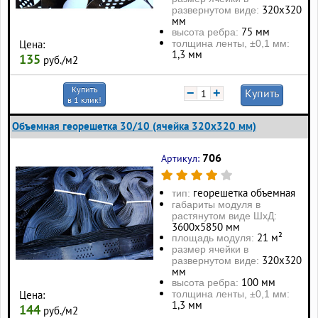
320х320
развернутом виде:
мм
75 мм
высота ребра:
толщина ленты, ±0,1 мм:
Цена:
1,3 мм
135
руб./м2
Купить
−
+
Купить
в 1 клик!
Объемная георешетка 30/10 (ячейка 320x320 мм)
706
Артикул:
георешетка объемная
тип:
габариты модуля в
растянутом виде ШхД:
3600х5850 мм
21 м²
площадь модуля:
размер ячейки в
320х320
развернутом виде:
мм
100 мм
высота ребра:
толщина ленты, ±0,1 мм:
Цена:
1,3 мм
144
руб./м2