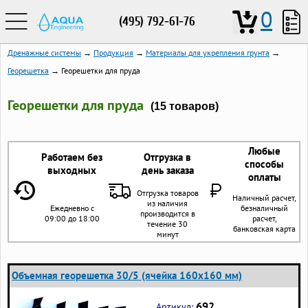
0
(495) 792-61-76
Дренажные системы
→
Продукция
→
Материалы для укрепления грунта
→
Георешетка
→ Георешетки для пруда
Георешетки для пруда
(15 товаров)
Любые
Работаем без
Отгрузка в
способы
выходных
день заказа
оплаты
Отгрузка товаров
Наличный расчет,
из наличия
Ежедневно с
безналичный
производится в
09:00 до 18:00
расчет,
течение 30
банковская карта
минут
Объемная георешетка 30/5 (ячейка 160x160 мм)
692
Артикул: