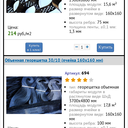
15,6 м²
площадь модуля:
размер ячейки в
160х160
развернутом виде:
мм
75 мм
высота ребра:
толщина ленты, ±0,1 мм:
Цена:
1,3 мм
214
руб./м2
Купить
−
+
Купить
в 1 клик!
Объемная георешетка 30/10 (ячейка 160x160 мм)
694
Артикул:
георешетка объемная
тип:
габариты модуля в
растянутом виде ШхД:
3700х4800 мм
17,8 м²
площадь модуля:
размер ячейки в
160х160
развернутом виде:
мм
100 мм
высота ребра:
толщина ленты, ±0,1 мм: