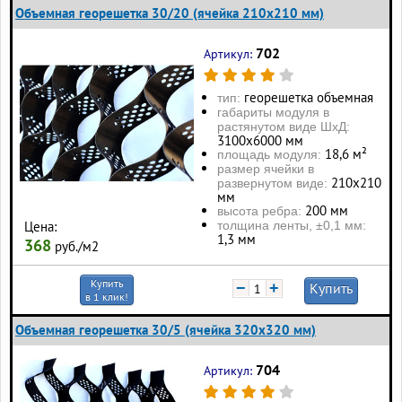
Объемная георешетка 30/20 (ячейка 210x210 мм)
702
Артикул:
георешетка объемная
тип:
габариты модуля в
растянутом виде ШхД:
3100х6000 мм
18,6 м²
площадь модуля:
размер ячейки в
210х210
развернутом виде:
мм
200 мм
высота ребра:
толщина ленты, ±0,1 мм:
Цена:
1,3 мм
368
руб./м2
Купить
−
+
Купить
в 1 клик!
Объемная георешетка 30/5 (ячейка 320x320 мм)
704
Артикул: