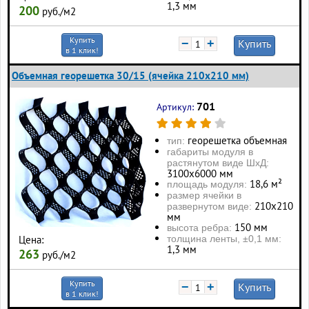
1,3 мм
200
руб./м2
Купить
−
+
Купить
в 1 клик!
Объемная георешетка 30/15 (ячейка 210x210 мм)
701
Артикул:
георешетка объемная
тип:
габариты модуля в
растянутом виде ШхД:
3100х6000 мм
18,6 м²
площадь модуля:
размер ячейки в
210х210
развернутом виде:
мм
150 мм
высота ребра:
толщина ленты, ±0,1 мм:
Цена:
1,3 мм
263
руб./м2
Купить
−
+
Купить
в 1 клик!