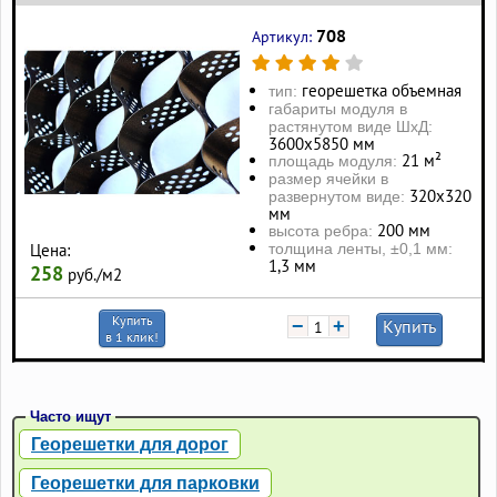
708
Артикул:
георешетка объемная
тип:
габариты модуля в
растянутом виде ШхД:
3600х5850 мм
21 м²
площадь модуля:
размер ячейки в
320х320
развернутом виде:
мм
200 мм
высота ребра:
толщина ленты, ±0,1 мм:
Цена:
1,3 мм
258
руб./м2
Купить
−
+
Купить
в 1 клик!
Часто ищут
Георешетки для дорог
Георешетки для парковки