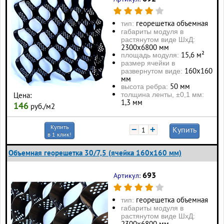
георешетка объемная
тип:
габариты модуля в
растянутом виде ШхД:
2300х6800 мм
15,6 м²
площадь модуля:
размер ячейки в
160х160
развернутом виде:
мм
50 мм
высота ребра:
толщина ленты, ±0,1 мм:
Цена:
1,3 мм
146
руб./м2
Купить
−
+
Купить
в 1 клик!
Объемная георешетка 30/7,5 (ячейка 160x160 мм)
693
Артикул:
георешетка объемная
тип:
габариты модуля в
растянутом виде ШхД:
2300х6800 мм