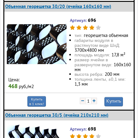
Объемная георешетка 30/20 (ячейка 160x160 мм)
696
Артикул:
георешетка объемная
тип:
габариты модуля в
растянутом виде ШхД:
3700х4800 мм
17,8 м²
площадь модуля:
размер ячейки в
160х160
развернутом виде:
мм
200 мм
высота ребра:
толщина ленты, ±0,1 мм:
Цена:
1,3 мм
468
руб./м2
Купить
−
+
Купить
в 1 клик!
Объемная георешетка 30/5 (ячейка 210x210 мм)
698
Артикул: