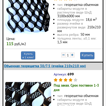
георешетка объемная
тип:
габариты модуля в
растянутом виде ШхД:
3100х6000 мм
18,6 м²
площадь модуля:
размер ячейки в
210х210
развернутом виде:
мм
50 мм
высота ребра:
толщина ленты, ±0,1 мм:
Цена:
1,3 мм
115
руб./м2
Купить
−
+
Купить
в 1 клик!
Объемная георешетка 30/7,5 (ячейка 210x210 мм)
699
Артикул:
Под заказ. Срок поставки 1-3
дня
георешетка объемная
тип:
габариты модуля в
растянутом виде ШхД: