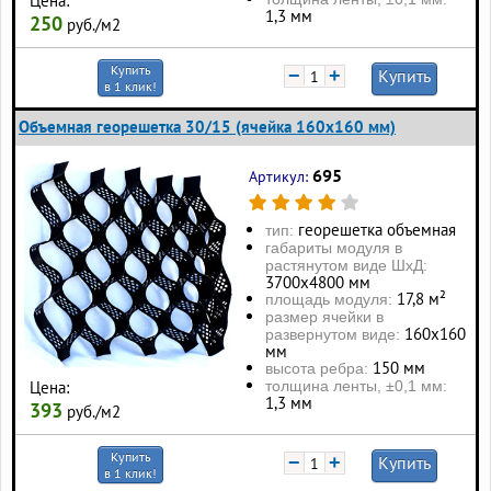
Цена:
1,3 мм
250
руб./м2
Купить
−
+
Купить
в 1 клик!
Объемная георешетка 30/15 (ячейка 160x160 мм)
695
Артикул:
георешетка объемная
тип:
габариты модуля в
растянутом виде ШхД:
3700х4800 мм
17,8 м²
площадь модуля:
размер ячейки в
160х160
развернутом виде:
мм
150 мм
высота ребра:
толщина ленты, ±0,1 мм:
Цена:
1,3 мм
393
руб./м2
Купить
−
+
Купить
в 1 клик!