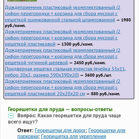
Дождеприемник пластиковый укомплектованный (2
сифон-перегородки + корзина для сбора мусора) с
решеткой оцинкованной стальной штампованной
— 1980
руб./комп.
Дождеприемник пластиковый укомплектованный (2
сифон-перегородки + корзина для сбора мусора) с
решеткой пластиковой
— 1300 руб./комп.
Дождеприемник пластиковый укомплектованный (2
сифон-перегородки + корзина для сбора мусора) с
решеткой чугунной щелевой
— 2450 руб./комп.
Придверная решетка стальная ячеистая (ячейка 33x11,
ребро 20x2, размер 590x390x20)
— 3600 руб./шт.
Дождеприемник пластиковый укомплектованный (2
сифон-перегородки + корзина для сбора мусора) с
решеткой пластиковой 20х20х20 см
— 880 руб./комп.
Георешетки для пруда — вопросы-ответы
Вопрос:
Какая георешетки для пруда чаще
всего ищут?
Ответ:
Георешетки для дорог
;
Георешетки для
парковки
;
Георешетка для укрепления