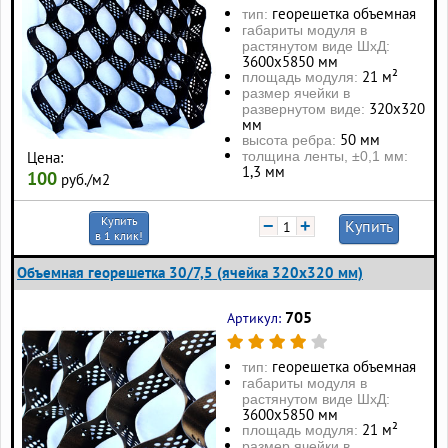
георешетка объемная
тип:
габариты модуля в
растянутом виде ШхД:
3600х5850 мм
21 м²
площадь модуля:
размер ячейки в
320х320
развернутом виде:
мм
50 мм
высота ребра:
толщина ленты, ±0,1 мм:
Цена:
1,3 мм
100
руб./м2
Купить
−
+
Купить
в 1 клик!
Объемная георешетка 30/7,5 (ячейка 320x320 мм)
705
Артикул:
георешетка объемная
тип:
габариты модуля в
растянутом виде ШхД:
3600х5850 мм
21 м²
площадь модуля:
размер ячейки в