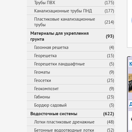
Трубы ПВХ
(175)
Канализационные трубы ПНД
(177)
Пластиковые канализационные
(214)
трубы
Материалы для укрепления
(93)
грунта
Газонная решетка
(4)
Георешетка
(15)
К
Георешетки ландшафтные
(5)
Геоматы
(9)
Геосетки
(25)
Геокомпозит
(9)
Габионы
(23)
Д
Бордюр садовый
(3)
Водосточные системы
(622)
Лотки пластиковые дренажные
(48)
Бетонные водоотводные лотки
(52)