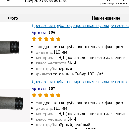
Ежедневно с 09:00 до 18:00
производится в теч
Фото
Наименование
Дренажная труба гофрированная в фильтре геотек
Артикул:
106
дренажная труба одностенная с фильтром
тип:
110 мм
диаметр:
ПНД (полиэтилен низкого давления)
материал:
SN-4
класс жесткости:
чёрный
цвет трубы:
геотекстиль Сибур 100 г/м²
фильтр:
Дренажная труба гофрированная в фильтре геотекс
Артикул:
107
дренажная труба одностенная с фильтром
тип:
110 мм
диаметр:
ПНД (полиэтилен низкого давления)
материал:
SN-4
класс жесткости:
чёрный, зелёный
цвет трубы: