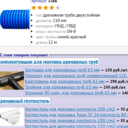
Артикул:
3366
дренажная труба двухслойная
тип:
110 мм
диаметр:
ПНД / ПВД
материал:
SN-8
класс жесткости:
синий, красный
цвет трубы:
12 м
длина:
С этим товаром покупают
омплектующие для монтажа дренажных труб
Заглушка для дренажных труб 63 мм
— 130 руб./шт.
Переход для дренажных труб универсальный 110
Крестовина для дренажных труб 63 мм
— 290 руб./
Тройник для дренажных труб 63 мм
— 250 руб./шт.
Угольник 90 град. для дренажных труб 63 мм
— 140
ренажный геотекстиль
Геотекстиль для дренажа плотность 100 г/м2
— 35 р
Геотекстиль для дренажа Typar SF 24 плотность 80 
Геотекстиль для дренажа плотность 200 г/м2
— 55 р
Геотекстиль для дренажа плотность 150 г/м2 спец