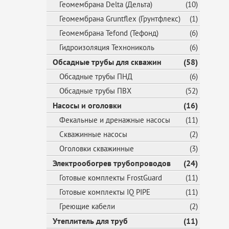
Геомембрана Delta (Дельта)
(10)
Геомембрана Gruntflex (Грунтфлекс)
(1)
Геомембрана Tefond (Тефонд)
(6)
Гидроизоляция Технониколь
(6)
Обсадные трубы для скважин
(58)
Обсадные трубы ПНД
(6)
Обсадные трубы ПВХ
(52)
Насосы и оголовки
(16)
Фекальные и дренажные насосы
(11)
Скважинные насосы
(2)
Оголовки скважинные
(3)
Электрообогрев трубопроводов
(24)
Готовые комплекты FrostGuard
(11)
Готовые комплекты IQ PIPE
(11)
Греющие кабели
(2)
Утеплитель для труб
(11)