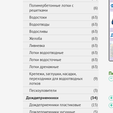
Ф
Полимербетонные лотки с
(6)
решетками
Водостоки
(63)
Водоотводы
(63)
Водосливы
(63)
Желоба
(63)
Ливневка
(63)
Лотки водоотводные
(63)
Лотки водосточные
(63)
Лотки дренажные
(63)
П
Крепежи, заглушки, насадки,
переходники для водоотводных
(9)
лотков
Пескоуловители
(3)
Дождеприемники
(34)
Дождеприемники пластиковые
(15)
Дождеприемники чугунные
(5)