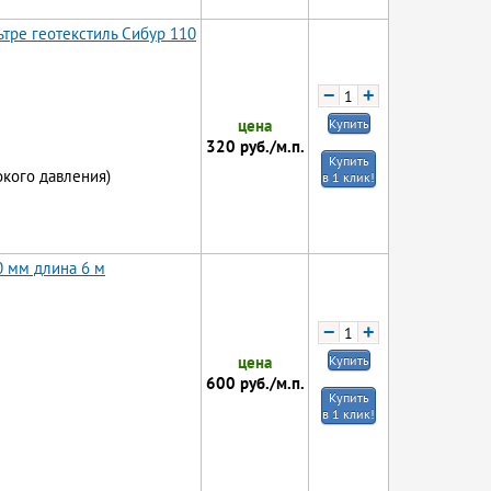
тре геотекстиль Сибур 110
−
+
цена
Купить
320
руб./м.п.
Купить
окого давления)
в 1 клик!
0 мм длина 6 м
−
+
цена
Купить
600
руб./м.п.
Купить
в 1 клик!