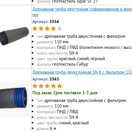
геотекстиль Typar SF 27
фильтр:
Дренажная труба двустенная гофрированная в филь
мм
Артикул:
3554
дренажная труба двухстенная с фильтром
тип:
110 мм
диаметр:
ПНД / ПВД (полиэтилен низкого / выс
материал:
SN-6
класс жесткости:
красный, синий, чёрный
цвет трубы:
геотекстиль Сибур
фильтр:
Дренажная труба двухслойная SN 8 с фильтром 11
Артикул:
3363
Под заказ. Срок поставки 1-3 дня
дренажная труба двухслойная с фильтром
тип:
110 мм
диаметр:
ПНД / ПВД
материал:
SN-8
класс жесткости:
синий, красный
цвет трубы:
6 м
длина: