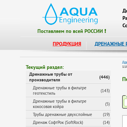
Д
Р
С
Поставляем по всей РОССИИ ❗
ПРОДУКЦИЯ
ДРЕНАЖНЫЕ 
Др
Текущий раздел:
11
Дренажные трубы от
(446)
П
производителя
Дренажные трубы в фильтре
(143)
геотекстиль
Дренажные трубы в фильтре
(5)
кокосовая койра
Трубы дренажные двухслойные
(19)
Дренаж СофтРок (SoftRock)
(14)