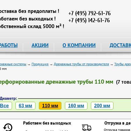
оставка без предоплаты !
+7 (495) 792-61-76
аботаем без выходных !
+7 (495) 142-61-76
обственный склад 5000 м² !
РАБОТЫ
АКЦИИ
О КОМПАНИИ
ДОСТАВ
енажные системы
→
Продукция
→
Дренажные трубы от производителя
→
Трубы дре
0 мм
ерфорированные дренажные трубы 110 мм
(7 тов
Диаметр:
Все
63 мм
110 мм
160 мм
200 мм
Работаем без выходных
Отгрузка в де
Отгрузка товаров