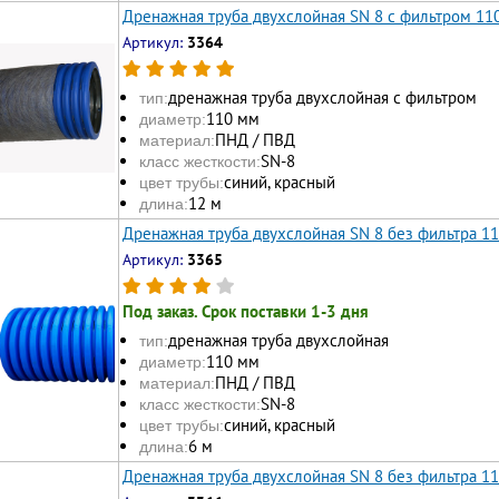
Дренажная труба двухслойная SN 8 с фильтром 11
Артикул:
3364
дренажная труба двухслойная с фильтром
тип:
110 мм
диаметр:
ПНД / ПВД
материал:
SN-8
класс жесткости:
синий, красный
цвет трубы:
12 м
длина:
Дренажная труба двухслойная SN 8 без фильтра 1
Артикул:
3365
Под заказ. Срок поставки 1-3 дня
дренажная труба двухслойная
тип:
110 мм
диаметр:
ПНД / ПВД
материал:
SN-8
класс жесткости:
синий, красный
цвет трубы:
6 м
длина:
Дренажная труба двухслойная SN 8 без фильтра 1