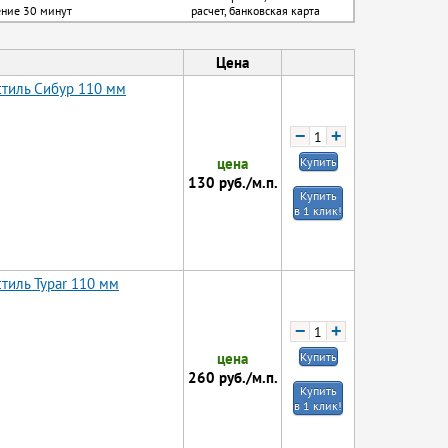
ение 30 минут
расчет, банковская карта
Цена
стиль Сибур 110 мм
−
+
цена
Купить
130
руб./м.п.
Купить
в 1 клик!
тиль Typar 110 мм
−
+
цена
Купить
260
руб./м.п.
Купить
в 1 клик!