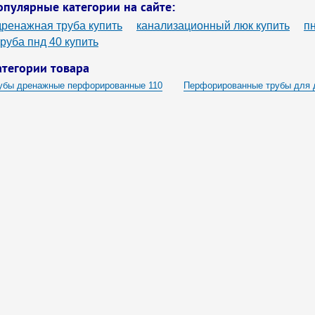
опулярные категории на сайте:
дренажная труба купить
канализационный люк купить
п
труба пнд 40 купить
атегории товара
убы дренажные перфорированные 110
Перфорированные трубы для 
енажные трубы с перфорацией 110 мм