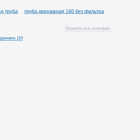
нд труба
труба дренажная 160 без фильтра
Показать все категории:
дренажа 110