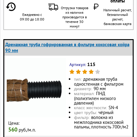
оплаты
Отгрузка товаров
Наличный расчет,
из наличия
Ежедневно с
безналичный
производится в
09:00 до 18:00
расчет,
течение 30
банковская карта
минут
Дренажная труба гофрированная в фильтре кокосовая койра
90 мм
115
Артикул:
дренажная труба
тип:
одностенная с фильтром
90 мм
диаметр:
ПНД
материал:
(полиэтилен низкого
давления)
SN-4
класс жесткости:
чёрный
цвет трубы:
волокна из
фильтр:
межплодника кокосовой
Цена:
пальмы, плотность 700г/м2
560
руб./м.п.