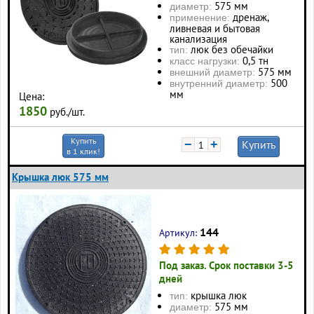
575 мм
диаметр:
дренаж,
применение:
ливневая и бытовая
канализация
люк без обечайки
тип:
0,5 тн
класс нагрузки:
575 мм
внешний диаметр:
500
внутренний диаметр:
мм
Цена:
1850
руб./шт.
Купить
−
+
Купить
в 1 клик!
Крышка люк 575 мм
144
Артикул:
Под заказ. Срок поставки 3-5
дней
крышка люк
тип:
575 мм
диаметр: