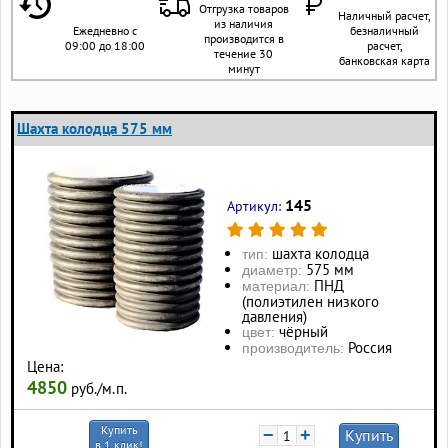
Отгрузка товаров
Наличный расчет,
из наличия
Ежедневно с
безналичный
производится в
09:00 до 18:00
расчет,
течение 30
банковская карта
минут
Шахта колодца 575 мм
145
Артикул:
шахта колодца
тип:
575 мм
диаметр:
ПНД
материал:
(полиэтилен низкого
давления)
чёрный
цвет:
Россия
производитель:
Цена:
4850
руб./м.п.
Купить
−
+
Купить
в 1 клик!