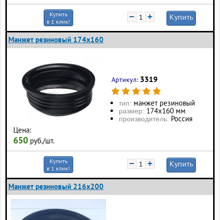
Купить
−
+
Купить
в 1 клик!
Манжет резиновый 174х160
3319
Артикул:
манжет резиновый
тип:
174х160 мм
размер:
Россия
производитель:
Цена:
650
руб./шт.
Купить
−
+
Купить
в 1 клик!
Манжет резиновый 216х200