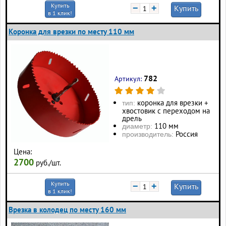
Купить
−
+
Купить
в 1 клик!
Коронка для врезки по месту 110 мм
782
Артикул:
коронка для врезки +
тип:
хвостовик с переходом на
дрель
110 мм
диаметр:
Россия
производитель:
Цена:
2700
руб./шт.
Купить
−
+
Купить
в 1 клик!
Врезка в колодец по месту 160 мм