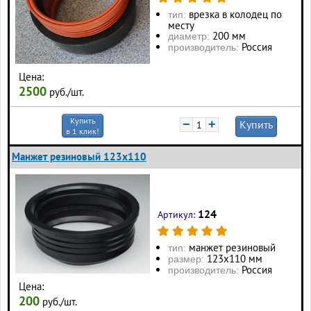
врезка в колодец по
тип:
месту
200 мм
диаметр:
Россия
производитель:
Цена:
2500
руб./шт.
Купить
−
+
Купить
в 1 клик!
Манжет резиновый 123х110
124
Артикул:
манжет резиновый
тип:
123х110 мм
размер:
Россия
производитель:
Цена:
200
руб./шт.