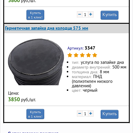
3800
руб./шт.
Купить
−
+
Купить
в 1 клик!
Герметичная запайка дна колодца 575 мм
3347
Артикул:
услуга по запайке дна
тип:
500 мм
диаметр внутрений:
8 мм
толщина дна:
ПНД
материал:
(полиэтилен низкого
давления)
черный
цвет:
Цена:
3850
руб./шт.
Купить
−
+
Купить
в 1 клик!