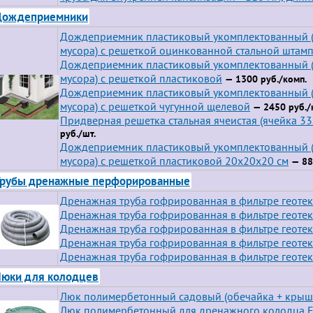
Дождеприемники
Дождеприемник пластиковый укомплектованный (
мусора) с решеткой оцинкованной стальной штам
Дождеприемник пластиковый укомплектованный (
мусора) с решеткой пластиковой
— 1300 руб./комп.
Дождеприемник пластиковый укомплектованный (
мусора) с решеткой чугунной щелевой
— 2450 руб./
Придверная решетка стальная ячеистая (ячейка 3
руб./шт.
Дождеприемник пластиковый укомплектованный (
мусора) с решеткой пластиковой 20х20х20 см
— 88
Трубы дренажные перфорированные
Дренажная труба гофрированная в фильтре геотек
Дренажная труба гофрированная в фильтре геотекс
Дренажная труба гофрированная в фильтре геотек
Дренажная труба гофрированная в фильтре геотек
Дренажная труба гофрированная в фильтре геотек
юки для колодцев
Люк полимербетонный садовый (обечайка + крыш
Люк полимербетонный для дренажного колодца F