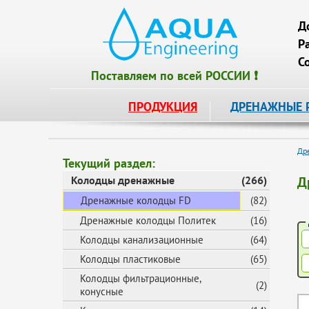
Д
Р
С
Поставляем по всей РОССИИ ❗
ПРОДУКЦИЯ
ДРЕНАЖНЫЕ 
Др
Текущий раздел:
Колодцы дренажные
(266)
Д
Дренажные колодцы FD
(82)
Дренажные колодцы Политек
(16)
Колодцы канализационные
(64)
Колодцы пластиковые
(65)
Колодцы фильтрационные,
(2)
конусные