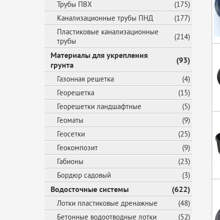
Трубы ПВХ
(175)
Канализационные трубы ПНД
(177)
Пластиковые канализационные
(214)
трубы
Материалы для укрепления
(93)
грунта
Газонная решетка
(4)
Георешетка
(15)
Георешетки ландшафтные
(5)
Геоматы
(9)
Геосетки
(25)
Геокомпозит
(9)
Габионы
(23)
Бордюр садовый
(3)
Водосточные системы
(622)
Лотки пластиковые дренажные
(48)
Бетонные водоотводные лотки
(52)