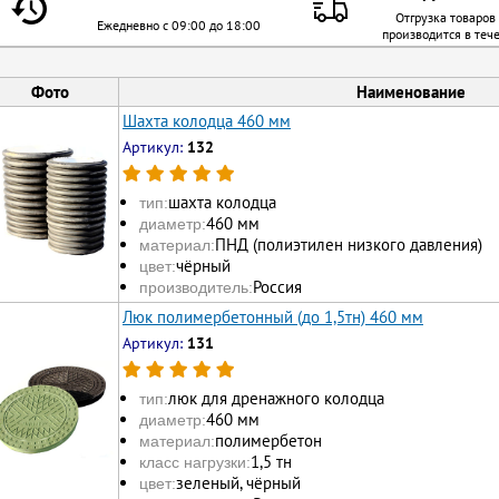
Отгрузка товаров
Ежедневно с 09:00 до 18:00
производится в теч
Фото
Наименование
Шахта колодца 460 мм
Артикул:
132
шахта колодца
тип:
460 мм
диаметр:
ПНД (полиэтилен низкого давления)
материал:
чёрный
цвет:
Россия
производитель:
Люк полимербетонный (до 1,5тн) 460 мм
Артикул:
131
люк для дренажного колодца
тип:
460 мм
диаметр:
полимербетон
материал:
1,5 тн
класс нагрузки:
зеленый, чёрный
цвет: