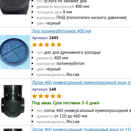
услуга по запайке дна
тип:
400 мм
диаметр внутрений:
8 мм
толщина дна:
ПНД (полиэтилен низкого давления)
материал:
черный
цвет:
Дно полимербетонное 400 мм
Артикул:
2605
дно для дренажного колодца
тип:
400 мм
диаметр:
полимербетон
материал:
чёрный
цвет:
Россия
производитель:
Лоток 460 универсальный прямопроходной вход о
Артикул:
140
Под заказ. Срок поставки 3-5 дней
лоток 460 универсальный прямопроходной 
тип:
от 110 до 460 мм
диаметр:
Россия
производитель:
Лоток 460 универсальный тройниковый вход от 11