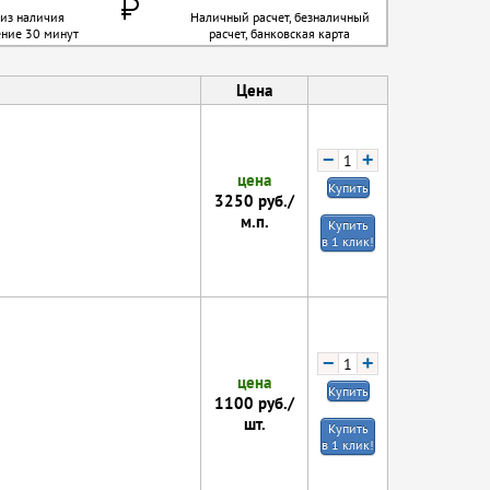
 из наличия
Наличный расчет, безналичный
ение 30 минут
расчет, банковская карта
Цена
−
+
цена
Купить
3250
руб./
м.п.
Купить
в 1 клик!
−
+
цена
Купить
1100
руб./
шт.
Купить
в 1 клик!