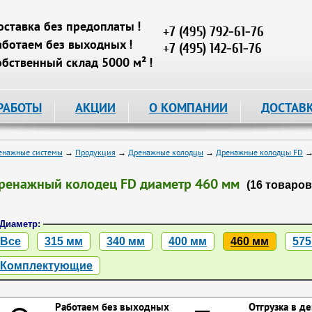
оставка без предоплаты !
+7 (495) 792-61-76
аботаем без выходных !
+7 (495) 142-61-76
обственный склад 5000 м² !
РАБОТЫ
АКЦИИ
О КОМПАНИИ
ДОСТАВ
енажные системы
→
Продукция
→
Дренажные колодцы
→
Дренажные колодцы FD
→ 
ренажный колодец FD диаметр 460 мм
(16 товаров
Диаметр:
Все
315 мм
340 мм
400 мм
460 мм
575
Комплектующие
Работаем без выходных
Отгрузка в де