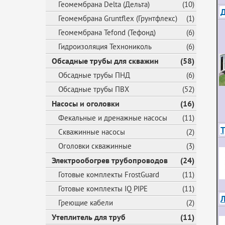
Геомембрана Delta (Дельта)
(10)
Геомембрана Gruntflex (Грунтфлекс)
(1)
Геомембрана Tefond (Тефонд)
(6)
Гидроизоляция Технониколь
(6)
Обсадные трубы для скважин
(58)
Обсадные трубы ПНД
(6)
Обсадные трубы ПВХ
(52)
Насосы и оголовки
(16)
Фекальные и дренажные насосы
(11)
Скважинные насосы
(2)
Оголовки скважинные
(3)
Электрообогрев трубопроводов
(24)
Готовые комплекты FrostGuard
(11)
Готовые комплекты IQ PIPE
(11)
Л
Греющие кабели
(2)
Утеплитель для труб
(11)