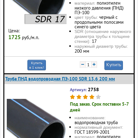
полиэтилен
материал:
низкого давления (ПНД)
ПЭ-100
черный с
цвет трубы:
продольными полосами
синего цвета
Цена:
SDR (отношение наружного
1725
диаметра трубы к толщине
руб./м.п.
17
стенки):
наружный диаметр трубы:
200 мм
Купить
−
+
Купить
в 1 клик!
Труба ПНД водопроводная ПЭ-100 SDR 13,6 200 мм
2758
Артикул:
Под заказ. Срок поставки 5-7
дней
наименование:
водопроводная труба
нормативный документ:
ГОСТ 18599-2001
полиэтилен
материал: