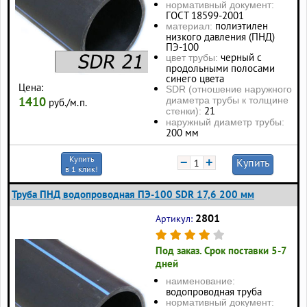
нормативный документ:
ГОСТ 18599-2001
полиэтилен
материал:
низкого давления (ПНД)
ПЭ-100
черный с
цвет трубы:
продольными полосами
синего цвета
Цена:
SDR (отношение наружного
1410
диаметра трубы к толщине
руб./м.п.
21
стенки):
наружный диаметр трубы:
200 мм
Купить
−
+
Купить
в 1 клик!
Труба ПНД водопроводная ПЭ-100 SDR 17,6 200 мм
2801
Артикул:
Под заказ. Срок поставки 5-7
дней
наименование:
водопроводная труба
нормативный документ: