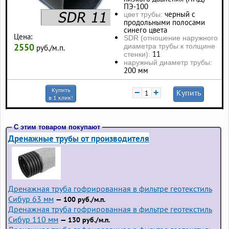
ПЭ-100
черный с
цвет трубы:
продольными полосами
синего цвета
Цена:
SDR (отношение наружного
2550
диаметра трубы к толщине
руб./м.п.
11
стенки):
наружный диаметр трубы:
200 мм
Купить
−
+
Купить
в 1 клик!
С этим товаром покупают
Дренажные трубы от производителя
Дренажная труба гофрированная в фильтре геотекстиль
Сибур 63 мм
— 100 руб./м.п.
Дренажная труба гофрированная в фильтре геотекстиль
Сибур 110 мм
— 130 руб./м.п.