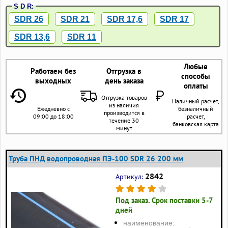
S D R:
SDR 26
SDR 21
SDR 17,6
SDR 17
SDR 13,6
SDR 11
Любые
Работаем без
Отгрузка в
способы
выходных
день заказа
оплаты
Отгрузка товаров
Наличный расчет,
из наличия
Ежедневно с
безналичный
производится в
09:00 до 18:00
расчет,
течение 30
банковская карта
минут
Труба ПНД водопроводная ПЭ-100 SDR 26 200 мм
2842
Артикул:
Под заказ. Срок поставки 5-7
дней
наименование: