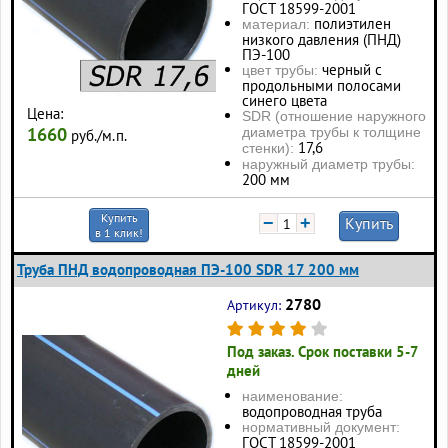
ГОСТ 18599-2001
полиэтилен
материал:
низкого давления (ПНД)
ПЭ-100
черный с
цвет трубы:
продольными полосами
синего цвета
Цена:
SDR (отношение наружного
1660
диаметра трубы к толщине
руб./м.п.
17,6
стенки):
наружный диаметр трубы:
200 мм
Купить
−
+
Купить
в 1 клик!
Труба ПНД водопроводная ПЭ-100 SDR 17 200 мм
2780
Артикул:
Под заказ. Срок поставки 5-7
дней
наименование:
водопроводная труба
нормативный документ:
ГОСТ 18599-2001