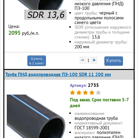
низкого давления (ПНД)
ПЭ-100
черный с
цвет трубы:
продольными полосами
синего цвета
Цена:
SDR (отношение наружного
2095
диаметра трубы к толщине
руб./м.п.
13,6
стенки):
наружный диаметр трубы:
200 мм
Купить
−
+
Купить
в 1 клик!
Труба ПНД водопроводная ПЭ-100 SDR 11 200 мм
2735
Артикул:
Под заказ. Срок поставки 5-7
дней
наименование:
водопроводная труба
нормативный документ:
ГОСТ 18599-2001
полиэтилен
материал:
низкого давления (ПНД)