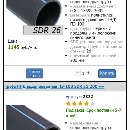
водопроводная труба
нормативный документ:
ГОСТ 18599-2001
полиэтилен
материал:
низкого давления (ПНД)
ПЭ-100
черный с
цвет трубы:
продольными полосами
синего цвета
Цена:
SDR (отношение наружного
1145
диаметра трубы к толщине
руб./м.п.
26
стенки):
наружный диаметр трубы:
200 мм
Купить
−
+
Купить
в 1 клик!
Труба ПНД водопроводная ПЭ-100 SDR 21 200 мм
2822
Артикул:
Под заказ. Срок поставки 5-7
дней
наименование:
водопроводная труба