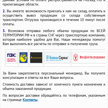
Полиэтиленовые трубы 25
ПНД трубы на отрез
прилегающие области.
ПНД трубы для водопровода 32
2.
Вы имеете возможность приехать к нам на склад, оплатить и
осуществить вывоз продукции со склада собственным
ПНД трубы для водопровода 25
транспортом. Отгрузка производится в течении 10 минут после
ПНД трубы 32 для питьевой воды
оплаты.
ПНД трубы 20 для воды
ПНД трубы 15 мм
3.
Возможна отправка любого объема продукции по ВСЕЙ
ТЕРРИТОРИИ РФ и в страны СНГ через транспортную компанию,
Пластиковые трубы для горячей воды
которая наиболее удобна для Вас. Наши менеджеры помогут
Вам выполнить все расчеты по отправке и получению груза.
Пластиковые трубы 25
Пластиковые трубы 20 мм
Пластиковые трубы 100 мм для водопровода
Водопроводные трубы для прокладки в земле
Водопроводные трубы 20 мм
За Вами закрепляется персональный менеджер, Вы получите
консультации и ответы на все Ваши вопросы.
Стоимость доставки зависит от конечного пункта назначения и
объема заказанной продукции.
По вопросам доставки обращайтесь по телефонам, указанным
на странице
Контакты
.