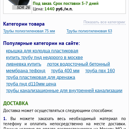
Под заказ. Срок поставки 5-7 дней
Цена:
1440
руб./м.п.
Показать все категории:
Категории товара
Трубы полиэтиленовая 75 мм
Трубы полиэтиленовая 63
Трубы ПНД черные
Трубы ПНД для горячей воды
Популярные категории на сайте:
Трубы ПНД диаметр 100 мм
крышка для колодца пластиковая
Трубы ПНД водопроводные 76 мм
Трубы ПНД 32 синие
купить трубу пнд недорого в москве
ливневка купить
лоток водосточный бетонный
Трубы ПНД 32 и фитинги для водопровода
мембрана тефонд
труба 400 мм
труба пвх 160
Трубы ПНД 150
Трубы пластиковые водопроводные 32
труба пластиковая для дренажа
Трубы ПВХ 32 для воды
Трубы ПВХ 25 мм
труба пнд d110мм цена
Трубы для скважинного насоса 32 мм
трубы канализационные для внутренней канализации
Трубы для воды 25
Трубы диаметром 32 мм
ДОСТАВКА
Трубы диаметр 32
Трубы водопроводные 40 мм
Доставка может осуществляться следующими способами:
Трубы водопроводные 32 мм
1.
Вы можете заказать весь необходимый материал по
Полиэтиленовые трубы для водопровода 32
телефону и оплатить непосредственно на месте доставки.
Данные условия по оплате распространяются на Москву, МО и