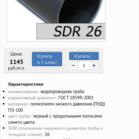
Цена:
Купить
Купить!
1145
в 1 клик!
−
+
руб./м.п.
Характеристики
водопроводная труба
наименование:
ГОСТ 18599-2001
нормативный документ:
полиэтилен низкого давления (ПНД)
материал:
ПЭ-100
черный с продольными полосами
цвет трубы:
синего цвета
SDR (отношение наружного диаметра трубы к
26
толщине стенки):