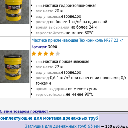
мастика гидроизоляционная
тип:
20 кг
вес нетто:
евроведро
вид упаковки:
не более 1 кг/м² на один слой
расход:
не более 24 ч
время высыхания:
не менее 80℃
терлостойкость:
Мастика приклеивающая Технониколь №27 22 кг
Артикул:
3090
мастика приклеивающая
тип:
22 кг
вес нетто:
евроведро
вид упаковки:
0,6-1 кг/м² при нанесении полосами; 0,5
расход:
точками
не менее суток
время выдержки:
не менее 90℃
терлостойкость:
С этим товаром покупают
омплектующие для монтажа дренажных труб
Заглушка для дренажных труб 63 мм
— 130 руб./шт.