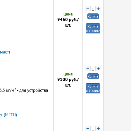
−
+
цена
Купить
9460
руб./
шт.
Купить
в 1 клик!
маст)
−
+
цена
Купить
9100
руб./
шт.
Купить
3,5 кг/м² - для устройства
в 1 клик!
г (МГТН)
−
+