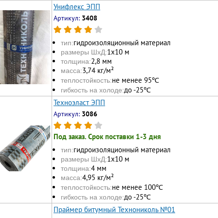
Унифлекс ЭПП
Артикул:
3408
гидроизоляционный материал
тип:
1х10 м
размеры ШхД:
2,8 мм
толщина:
3,74 кг/м²
масса:
не менее 95℃
теплостойкость:
до -25℃
гибкость на холоде:
Техноэласт ЭПП
Артикул:
3086
Под заказ. Срок поставки 1-3 дня
гидроизоляционный материал
тип:
1х10 м
размеры ШхД:
4 мм
толщина:
4,95 кг/м²
масса:
не менее 100℃
теплостойкость:
до -25℃
гибкость на холоде:
Праймер битумный Технониколь №01