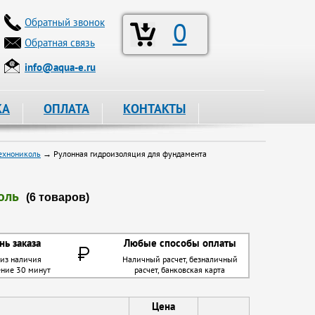
Обратный звонок
0
Обратная связь
info@aqua-e.ru
КА
ОПЛАТА
КОНТАКТЫ
ехнониколь
→ Рулонная гидроизоляция для фундамента
оль
(6 товаров)
нь заказа
Любые способы оплаты
 из наличия
Наличный расчет, безналичный
ение 30 минут
расчет, банковская карта
Цена