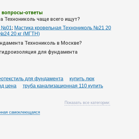
— вопросы-ответы
а Технониколь чаще всего ищут?
ь №01
;
Мастика кровельная Технониколь №21 20
№24 20 кг (МГТН)
ундамента Технониколь в Москве?
 гидроизоляция для фундамента
геотекстиль для фундамента
купить люк
од цена
труба канализационная 110 купить
Показать все категории:
онная самоклеющаяся
ии фундамента Технониколь
 Технониколь