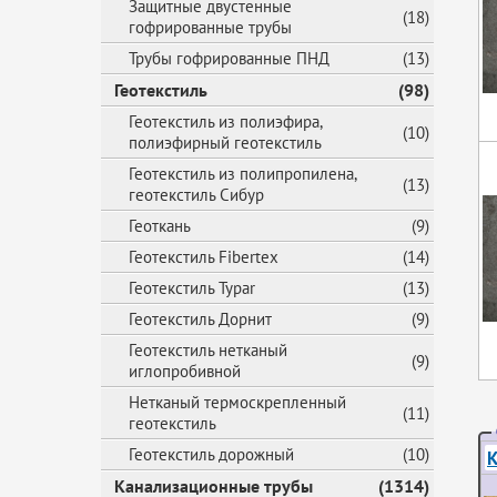
Защитные двустенные
(18)
гофрированные трубы
Трубы гофрированные ПНД
(13)
Геотекстиль
(98)
Геотекстиль из полиэфира,
(10)
полиэфирный геотекстиль
Геотекстиль из полипропилена,
(13)
геотекстиль Сибур
Геоткань
(9)
Геотекстиль Fibertex
(14)
Геотекстиль Typar
(13)
Геотекстиль Дорнит
(9)
Геотекстиль нетканый
(9)
иглопробивной
Нетканый термоскрепленный
(11)
геотекстиль
Геотекстиль дорожный
(10)
К
Канализационные трубы
(1314)