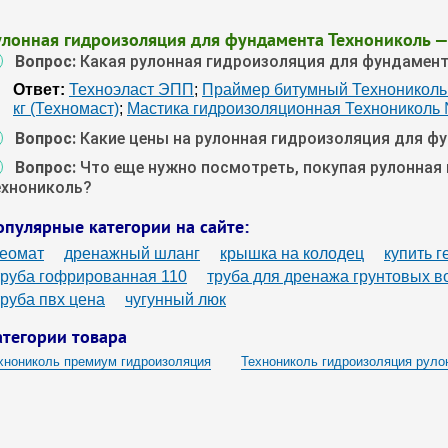
улонная гидроизоляция для фундамента Технониколь 
Вопрос:
Какая рулонная гидроизоляция для фундамент
Ответ:
Техноэласт ЭПП
;
Праймер битумный Техноникол
кг (Техномаст)
;
Мастика гидроизоляционная Технониколь 
Вопрос:
Какие цены на рулонная гидроизоляция для ф
Вопрос:
Что еще нужно посмотреть, покупая рулонная
ехнониколь?
опулярные категории на сайте:
геомат
дренажный шланг
крышка на колодец
купить 
труба гофрированная 110
труба для дренажа грунтовых в
труба пвх цена
чугунный люк
атегории товара
хнониколь премиум гидроизоляция
Технониколь гидроизоляция рул
моклеящаяся гидроизоляция Технониколь
Обмазочные гидроизоляц
мазочная гидроизоляция Технониколь
Наплавляемая гидроизоляция