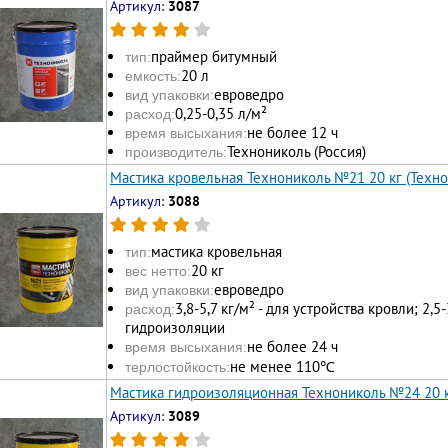
Артикул:
3087
праймер битумный
тип:
20 л
емкость:
евроведро
вид упаковки:
0,25-0,35 л/м²
расход:
не более 12 ч
время высыхания:
Технониколь (Россия)
производитель:
Мастика кровельная Технониколь №21 20 кг (Техно
Артикул:
3088
мастика кровельная
тип:
20 кг
вес нетто:
евроведро
вид упаковки:
3,8-5,7 кг/м² - для устройства кровли; 2,5-
расход:
гидроизоляции
не более 24 ч
время высыхания:
не менее 110℃
терлостойкость:
Мастика гидроизоляционная Технониколь №24 20 к
Артикул:
3089