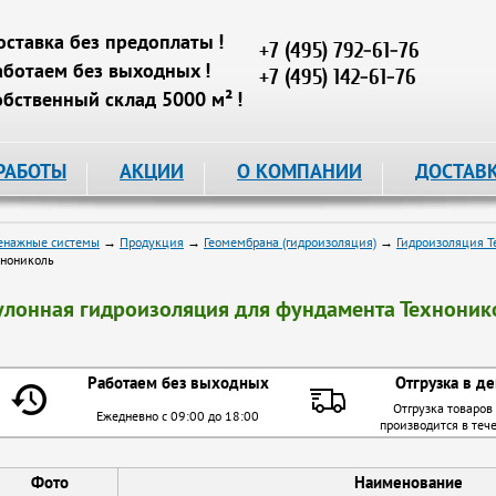
оставка без предоплаты !
+7 (495) 792-61-76
аботаем без выходных !
+7 (495) 142-61-76
обственный склад 5000 м² !
РАБОТЫ
АКЦИИ
О КОМПАНИИ
ДОСТАВ
енажные системы
→
Продукция
→
Геомембрана (гидроизоляция)
→
Гидроизоляция Т
хнониколь
улонная гидроизоляция для фундамента Техноник
Работаем без выходных
Отгрузка в де
Отгрузка товаров
Ежедневно с 09:00 до 18:00
производится в теч
Фото
Наименование