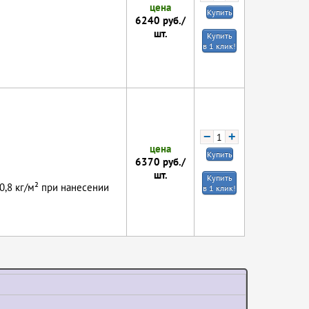
цена
Купить
6240
руб./
шт.
Купить
в 1 клик!
−
+
цена
Купить
6370
руб./
шт.
Купить
-0,8 кг/м² при нанесении
в 1 клик!