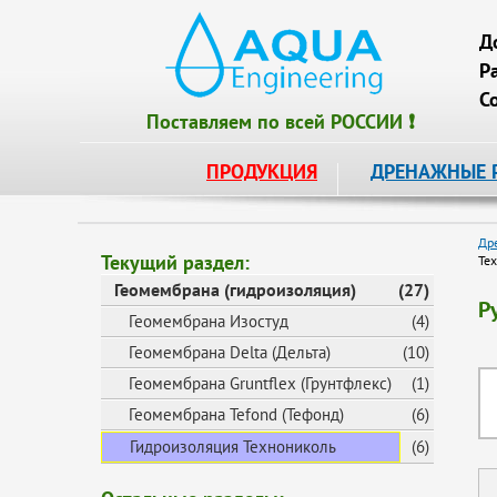
Д
Р
С
Поставляем по всей РОССИИ ❗
ПРОДУКЦИЯ
ДРЕНАЖНЫЕ 
Др
Текущий раздел:
Те
Геомембрана (гидроизоляция)
(27)
Р
Геомембрана Изостуд
(4)
Геомембрана Delta (Дельта)
(10)
Геомембрана Gruntflex (Грунтфлекс)
(1)
Геомембрана Tefond (Тефонд)
(6)
Гидроизоляция Технониколь
(6)