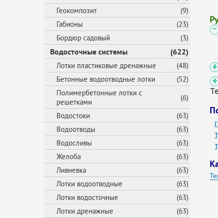
Геокомпозит
(9)
Р
Габионы
(23)
Бордюр садовый
(3)
Водосточные системы
(622)
Лотки пластиковые дренажные
(48)
Бетонные водоотводные лотки
(52)
Т
Полимербетонные лотки с
(6)
решетками
П
Водостоки
(63)
Водоотводы
(63)
Водосливы
(63)
Желоба
(63)
К
Ливневка
(63)
Те
Лотки водоотводные
(63)
Са
Лотки водосточные
(63)
Об
Лотки дренажные
(63)