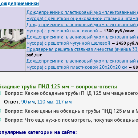
Дождеприемники
Дождеприемник пластиковый укомплектованный (
мусора) с решеткой оцинкованной стальной штам
Дождеприемник пластиковый укомплектованный (
мусора) с решеткой пластиковой
— 1300 руб./комп.
Дождеприемник пластиковый укомплектованный (
мусора) с решеткой чугунной щелевой
— 2450 руб./
Придверная решетка стальная ячеистая (ячейка 3
руб./шт.
Дождеприемник пластиковый укомплектованный (
мусора) с решеткой пластиковой 20х20х20 см
— 88
бсадные трубы ПНД 125 мм — вопросы-ответы
Вопрос:
Какие обсадные трубы ПНД 125 мм чаще всег
Ответ:
90 мм
;
110 мм
;
117 мм
Вопрос:
Какие цены на обсадные трубы ПНД 125 мм в 
Вопрос:
Что еще нужно посмотреть, покупая обсадны
опулярные категории на сайте: