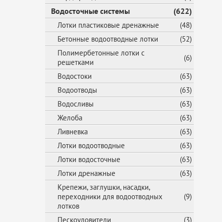
Водосточные системы
(622)
Лотки пластиковые дренажные
(48)
Бетонные водоотводные лотки
(52)
Полимербетонные лотки с
(6)
решетками
Водостоки
(63)
Водоотводы
(63)
Водосливы
(63)
Желоба
(63)
Ливневка
(63)
Лотки водоотводные
(63)
Лотки водосточные
(63)
Лотки дренажные
(63)
Крепежи, заглушки, насадки,
переходники для водоотводных
(9)
лотков
Пескоуловители
(3)