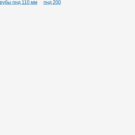
трубы пнд 110 мм
пнд 200