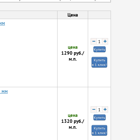
Цена
 мм
−
+
цена
Купить
1290
руб./
м.п.
Купить
в 1 клик!
1 мм
−
+
цена
Купить
1320
руб./
м.п.
Купить
в 1 клик!