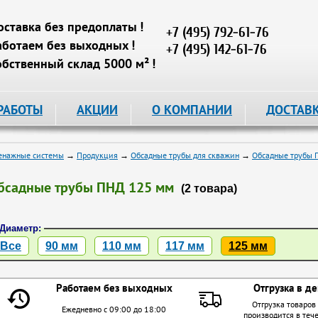
оставка без предоплаты !
+7 (495) 792-61-76
аботаем без выходных !
+7 (495) 142-61-76
обственный склад 5000 м² !
РАБОТЫ
АКЦИИ
О КОМПАНИИ
ДОСТАВ
енажные системы
→
Продукция
→
Обсадные трубы для скважин
→
Обсадные трубы
бсадные трубы ПНД 125 мм
(2 товара)
Диаметр:
Все
90 мм
110 мм
117 мм
125 мм
Работаем без выходных
Отгрузка в де
Отгрузка товаров
Ежедневно с 09:00 до 18:00
производится в теч