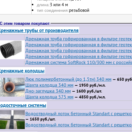
3 или 4 м
длина:
резьбовой
тип соединения:
С этим товаром покупают
ренажные трубы от производителя
Дренажная труба гофрированная в фильтре геотек
Дренажная труба гофрированная в фильтре геотек
Дренажная труба гофрированная в фильтре геотек
Дренажная труба гофрированная в фильтре геотек
Дренажная система SoftRock 110/300 мм с росси
Дренажные колодцы
Люк полимербетонный (до 1,5тн) 340 мм
— 650 руб.
Шахта колодца 340 мм
— 1950 руб./м.п.
Дно-заглушка 340 мм
— 1600 руб./шт.
Шахта колодца 575 мм
— 4850 руб./м.п.
одосточные системы
Водоотводный лоток бетонный Standart с решетк
— 1650 руб./шт.
Водоотводный лоток бетонный Standart с решетко