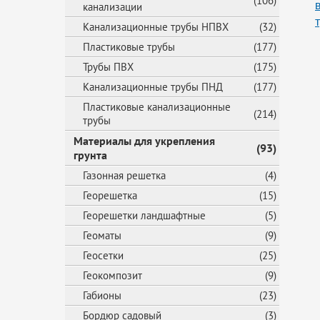
(106)
канализации
Канализационные трубы НПВХ
(32)
Пластиковые трубы
(177)
Трубы ПВХ
(175)
Канализационные трубы ПНД
(177)
Пластиковые канализационные
(214)
трубы
Материалы для укрепления
(93)
грунта
Газонная решетка
(4)
Георешетка
(15)
Георешетки ландшафтные
(5)
Геоматы
(9)
Геосетки
(25)
Геокомпозит
(9)
Габионы
(23)
Бордюр садовый
(3)