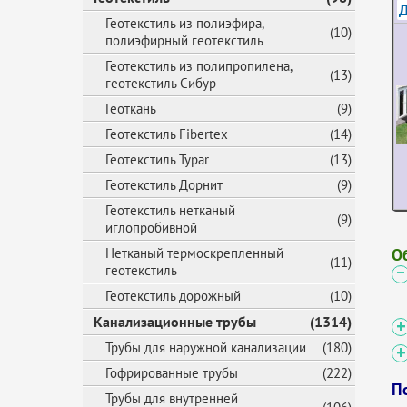
Геотекстиль из полиэфира,
(10)
полиэфирный геотекстиль
Геотекстиль из полипропилена,
(13)
геотекстиль Сибур
Геоткань
(9)
Геотекстиль Fibertex
(14)
Геотекстиль Typar
(13)
Геотекстиль Дорнит
(9)
Геотекстиль нетканый
(9)
иглопробивной
О
Нетканый термоскрепленный
(11)
геотекстиль
Геотекстиль дорожный
(10)
Канализационные трубы
(1314)
Трубы для наружной канализации
(180)
Гофрированные трубы
(222)
П
Трубы для внутренней