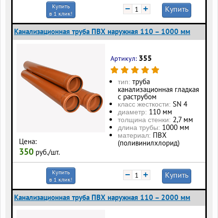
Купить
−
+
Купить
в 1 клик!
Канализационная труба ПВХ наружная 110 – 1000 мм
355
Артикул:
труба
тип:
канализационная гладкая
с раструбом
SN 4
класс жесткости:
110 мм
диаметр:
2,7 мм
толщина стенки:
1000 мм
длина трубы:
ПВХ
материал:
Цена:
(поливинилхлорид)
350
руб./шт.
Купить
−
+
Купить
в 1 клик!
Канализационная труба ПВХ наружная 110 – 2000 мм