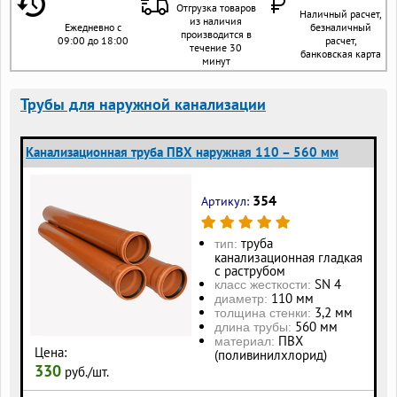
Отгрузка товаров
Наличный расчет,
из наличия
Ежедневно с
безналичный
производится в
09:00 до 18:00
расчет,
течение 30
банковская карта
минут
Трубы для наружной канализации
Канализационная труба ПВХ наружная 110 – 560 мм
354
Артикул:
труба
тип:
канализационная гладкая
с раструбом
SN 4
класс жесткости:
110 мм
диаметр:
3,2 мм
толщина стенки:
560 мм
длина трубы:
ПВХ
материал:
Цена:
(поливинилхлорид)
330
руб./шт.