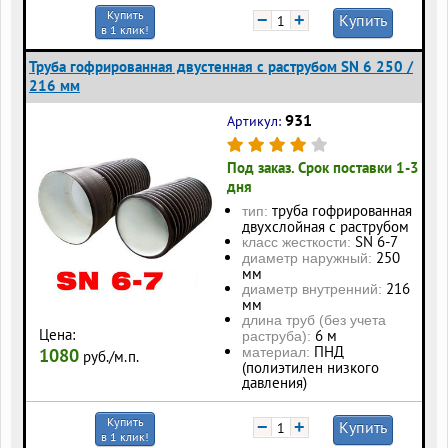
Купить
−
+
Купить
в 1 клик!
Труба гофрированная двустенная с раструбом SN 6 250 /
216 мм
931
Артикул:
Под заказ. Срок поставки 1-3
дня
труба гофрированная
тип:
двухслойная с раструбом
SN 6-7
класс жесткости:
250
диаметр наружный:
мм
216
диаметр внутренний:
мм
длина труб (без учета
Цена:
6 м
раструба):
ПНД
1080
материал:
руб./м.п.
(полиэтилен низкого
давления)
Купить
−
+
Купить
в 1 клик!