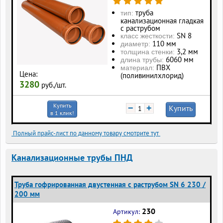
труба
тип:
канализационная гладкая
с раструбом
SN 8
класс жесткости:
110 мм
диаметр:
3,2 мм
толщина стенки:
6060 мм
длина трубы:
ПВХ
материал:
Цена:
(поливинилхлорид)
3280
руб./шт.
Купить
−
+
Купить
в 1 клик!
Полный прайс-лист по данному товару смотрите тут
Канализационные трубы ПНД
Труба гофрированная двустенная с раструбом SN 6 230 /
200 мм
230
Артикул: