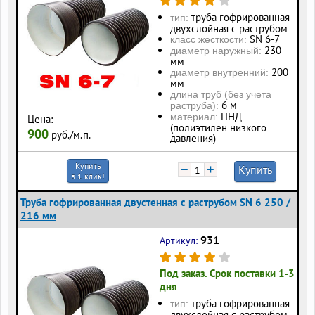
труба гофрированная
тип:
двухслойная с раструбом
SN 6-7
класс жесткости:
230
диаметр наружный:
мм
200
диаметр внутренний:
мм
длина труб (без учета
6 м
раструба):
ПНД
материал:
Цена:
(полиэтилен низкого
900
руб./м.п.
давления)
Купить
−
+
Купить
в 1 клик!
Труба гофрированная двустенная с раструбом SN 6 250 /
216 мм
931
Артикул:
Под заказ. Срок поставки 1-3
дня
труба гофрированная
тип:
двухслойная с раструбом