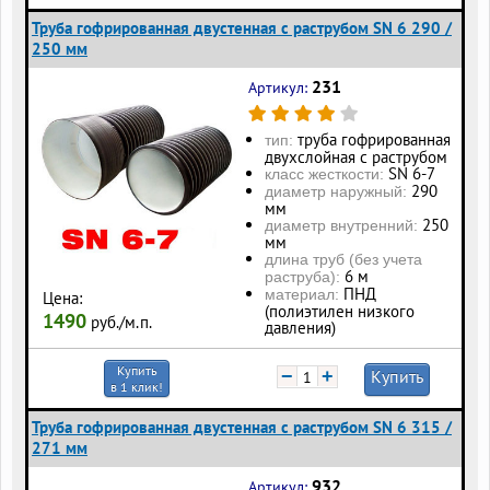
Труба гофрированная двустенная с раструбом SN 6 290 /
250 мм
231
Артикул:
труба гофрированная
тип:
двухслойная с раструбом
SN 6-7
класс жесткости:
290
диаметр наружный:
мм
250
диаметр внутренний:
мм
длина труб (без учета
6 м
раструба):
ПНД
материал:
Цена:
(полиэтилен низкого
1490
руб./м.п.
давления)
Купить
−
+
Купить
в 1 клик!
Труба гофрированная двустенная с раструбом SN 6 315 /
271 мм
932
Артикул: