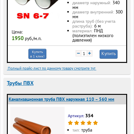
340
диаметр наружный:
мм
300
диаметр внутренний:
мм
длина труб (без учета
6 м
раструба):
ПНД
материал:
Цена:
(полиэтилен низкого
1950
руб./м.п.
давления)
Купить
−
+
Купить
в 1 клик!
Полный прайс-лист по данному товару смотрите тут
Трубы ПВХ
Канализационная труба ПВХ наружная 110 – 560 мм
354
Артикул:
труба
тип: