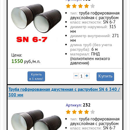
труба гофрированная
тип:
двухслойная с раструбом
SN 6-7
класс жесткости:
315
диаметр наружный:
мм
271
диаметр внутренний:
мм
длина труб (без учета
6 м
раструба):
ПНД
материал:
Цена:
(полиэтилен низкого
1550
руб./м.п.
давления)
Купить
−
+
Купить
в 1 клик!
Труба гофрированная двустенная с раструбом SN 6 340 /
300 мм
232
Артикул:
труба гофрированная
тип:
двухслойная с раструбом
SN 6-7
класс жесткости: