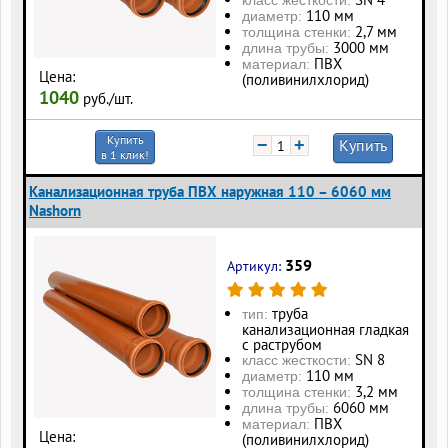
класс жесткости:
110 мм
диаметр:
2,7 мм
толщина стенки:
3000 мм
длина трубы:
ПВХ
материал:
Цена:
(поливинилхлорид)
1040
руб./шт.
Купить
−
+
Купить
в 1 клик!
Канализационная труба ПВХ наружная 110 – 6060 мм
Nashorn
359
Артикул:
труба
тип:
канализационная гладкая
с раструбом
SN 8
класс жесткости:
110 мм
диаметр:
3,2 мм
толщина стенки:
6060 мм
длина трубы:
ПВХ
материал:
Цена:
(поливинилхлорид)