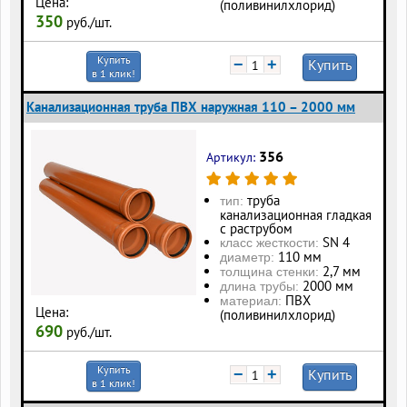
Цена:
(поливинилхлорид)
350
руб./шт.
Купить
−
+
Купить
в 1 клик!
Канализационная труба ПВХ наружная 110 – 2000 мм
356
Артикул:
труба
тип:
канализационная гладкая
с раструбом
SN 4
класс жесткости:
110 мм
диаметр:
2,7 мм
толщина стенки:
2000 мм
длина трубы:
ПВХ
материал:
Цена:
(поливинилхлорид)
690
руб./шт.
Купить
−
+
Купить
в 1 клик!