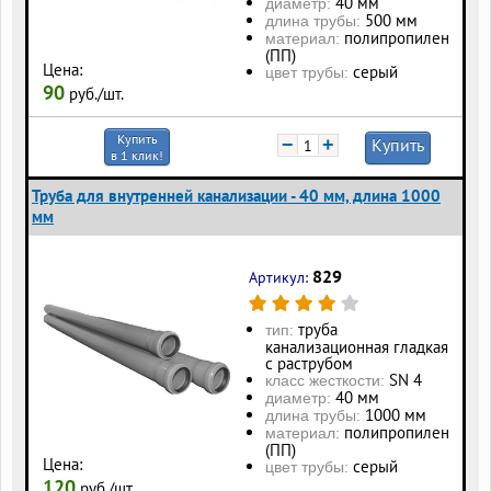
40 мм
диаметр:
500 мм
длина трубы:
полипропилен
материал:
(ПП)
Цена:
серый
цвет трубы:
90
руб./шт.
Купить
−
+
Купить
в 1 клик!
Труба для внутренней канализации - 40 мм, длина 1000
мм
829
Артикул:
труба
тип:
канализационная гладкая
с раструбом
SN 4
класс жесткости:
40 мм
диаметр:
1000 мм
длина трубы:
полипропилен
материал:
(ПП)
Цена:
серый
цвет трубы:
120
руб./шт.