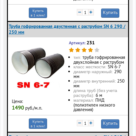
Купить
−
+
Купить
в 1 клик!
Труба гофрированная двустенная с раструбом SN 6 290 /
250 мм
231
Артикул:
труба гофрированная
тип:
двухслойная с раструбом
SN 6-7
класс жесткости:
290
диаметр наружный:
мм
250
диаметр внутренний:
мм
длина труб (без учета
6 м
раструба):
ПНД
материал:
Цена:
(полиэтилен низкого
1490
руб./м.п.
давления)
Купить
−
+
Купить
в 1 клик!