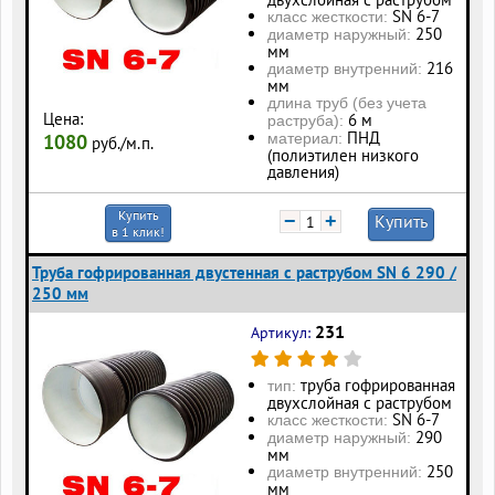
SN 6-7
класс жесткости:
250
диаметр наружный:
мм
216
диаметр внутренний:
мм
длина труб (без учета
Цена:
6 м
раструба):
ПНД
1080
материал:
руб./м.п.
(полиэтилен низкого
давления)
Купить
−
+
Купить
в 1 клик!
Труба гофрированная двустенная с раструбом SN 6 290 /
250 мм
231
Артикул:
труба гофрированная
тип:
двухслойная с раструбом
SN 6-7
класс жесткости:
290
диаметр наружный:
мм
250
диаметр внутренний:
мм