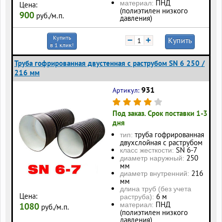
ПНД
материал:
Цена:
(полиэтилен низкого
900
руб./м.п.
давления)
Купить
−
+
Купить
в 1 клик!
Труба гофрированная двустенная с раструбом SN 6 250 /
216 мм
931
Артикул:
Под заказ. Срок поставки 1-3
дня
труба гофрированная
тип:
двухслойная с раструбом
SN 6-7
класс жесткости:
250
диаметр наружный:
мм
216
диаметр внутренний:
мм
длина труб (без учета
Цена:
6 м
раструба):
ПНД
1080
материал:
руб./м.п.
(полиэтилен низкого
давления)