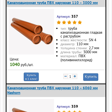
Канализационная труба ПВХ наружная 110 – 3000 мм
357
Артикул:
труба
тип:
канализационная гладкая
с раструбом
SN 4
класс жесткости:
110 мм
диаметр:
2,7 мм
толщина стенки:
3000 мм
длина трубы:
ПВХ
материал:
Цена:
(поливинилхлорид)
1040
руб./шт.
Купить
−
+
Купить
в 1 клик!
Канализационная труба ПВХ наружная 110 – 6060 мм
Nashorn
359
Артикул: