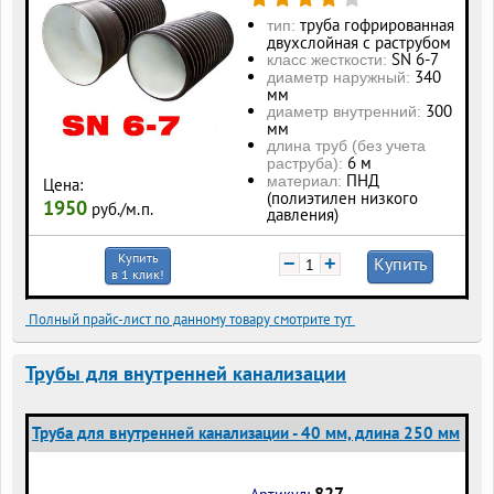
труба гофрированная
тип:
двухслойная с раструбом
SN 6-7
класс жесткости:
340
диаметр наружный:
мм
300
диаметр внутренний:
мм
длина труб (без учета
6 м
раструба):
ПНД
материал:
Цена:
(полиэтилен низкого
1950
руб./м.п.
давления)
Купить
−
+
Купить
в 1 клик!
Полный прайс-лист по данному товару смотрите тут
Трубы для внутренней канализации
Труба для внутренней канализации - 40 мм, длина 250 мм
827
Артикул: