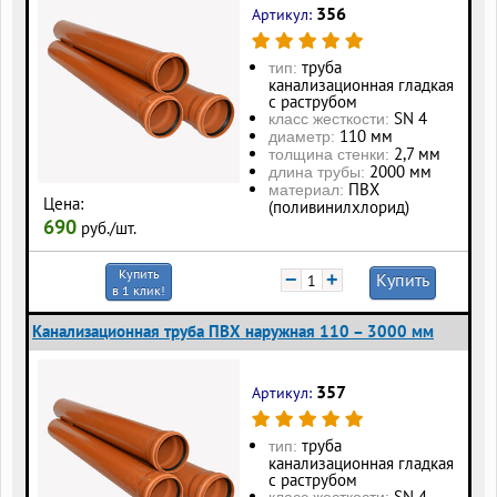
356
Артикул:
труба
тип:
канализационная гладкая
с раструбом
SN 4
класс жесткости:
110 мм
диаметр:
2,7 мм
толщина стенки:
2000 мм
длина трубы:
ПВХ
материал:
Цена:
(поливинилхлорид)
690
руб./шт.
Купить
−
+
Купить
в 1 клик!
Канализационная труба ПВХ наружная 110 – 3000 мм
357
Артикул:
труба
тип:
канализационная гладкая
с раструбом
SN 4