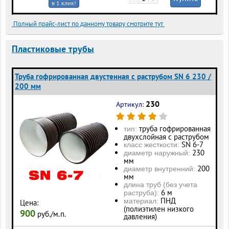
в 1 клик!
Полный прайс-лист по данному товару смотрите тут
Пластиковые трубы
Труба гофрированная двустенная с раструбом SN 6 230 /
200 мм
230
Артикул:
труба гофрированная
тип:
двухслойная с раструбом
SN 6-7
класс жесткости:
230
диаметр наружный:
мм
200
диаметр внутренний:
мм
длина труб (без учета
6 м
раструба):
ПНД
материал:
Цена:
(полиэтилен низкого
900
руб./м.п.
давления)