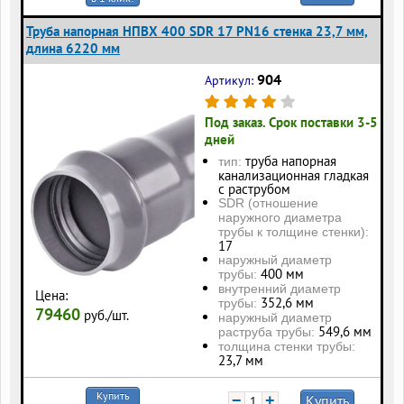
Труба напорная НПВХ 400 SDR 17 PN16 стенка 23,7 мм,
длина 6220 мм
904
Артикул:
Под заказ. Срок поставки 3-5
дней
труба напорная
тип:
канализационная гладкая
с раструбом
SDR (отношение
наружного диаметра
трубы к толщине стенки):
17
наружный диаметр
400 мм
трубы:
внутренний диаметр
Цена:
352,6 мм
трубы:
79460
руб./шт.
наружный диаметр
549,6 мм
раструба трубы:
толщина стенки трубы:
23,7 мм
Купить
−
+
Купить