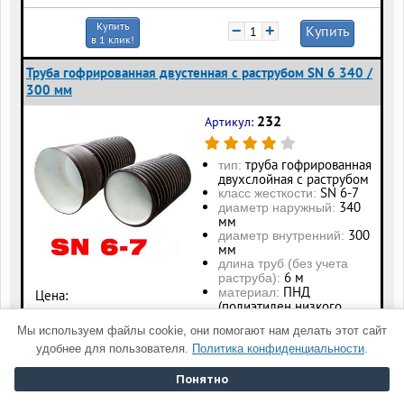
Купить
−
+
Купить
в 1 клик!
Труба гофрированная двустенная с раструбом SN 6 340 /
300 мм
232
Артикул:
труба гофрированная
тип:
двухслойная с раструбом
SN 6-7
класс жесткости:
340
диаметр наружный:
мм
300
диаметр внутренний:
мм
длина труб (без учета
6 м
раструба):
ПНД
материал:
Цена:
(полиэтилен низкого
1950
руб./м.п.
давления)
Мы используем файлы cookie, они помогают нам делать этот сайт
удобнее для пользователя.
Политика конфиденциальности
.
Купить
−
+
Купить
в 1 клик!
Понятно