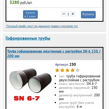
3280
руб./шт.
Купить
−
+
Купить
в 1 клик!
Полный прайс-лист по данному товару смотрите тут
Гофрированные трубы
Труба гофрированная двустенная с раструбом SN 6 230 /
200 мм
230
Артикул:
труба гофрированная
тип:
двухслойная с раструбом
SN 6-7
класс жесткости:
230
диаметр наружный:
мм
200
диаметр внутренний:
мм
длина труб (без учета
6 м
раструба):