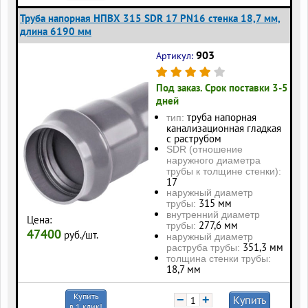
Труба напорная НПВХ 315 SDR 17 PN16 стенка 18,7 мм,
длина 6190 мм
903
Артикул:
Под заказ. Срок поставки 3-5
дней
труба напорная
тип:
канализационная гладкая
с раструбом
SDR (отношение
наружного диаметра
трубы к толщине стенки):
17
наружный диаметр
315 мм
трубы:
внутренний диаметр
Цена:
277,6 мм
трубы:
47400
руб./шт.
наружный диаметр
351,3 мм
раструба трубы:
толщина стенки трубы:
18,7 мм
Купить
−
+
Купить
в 1 клик!