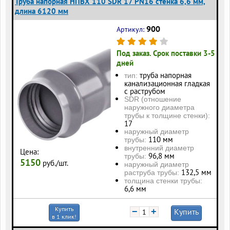
Труба напорная НПВХ 110 SDR 17 PN16 стенка 6,6 мм,
длина 6120 мм
900
Артикул:
Под заказ. Срок поставки 3-5
дней
труба напорная
тип:
канализационная гладкая
с раструбом
SDR (отношение
наружного диаметра
трубы к толщине стенки):
17
наружный диаметр
110 мм
трубы:
внутренний диаметр
Цена:
96,8 мм
трубы:
5150
руб./шт.
наружный диаметр
132,5 мм
раструба трубы:
толщина стенки трубы:
6,6 мм
Купить
−
+
Купить
в 1 клик!