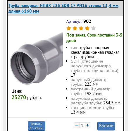
Труба напорная НПВХ 225 SDR 17 PN16 стенка 13,4 мм,
длина 6160 мм
902
Артикул:
Под заказ. Срок поставки 3-5
дней
труба напорная
тип:
канализационная гладкая
с раструбом
SDR (отношение
наружного диаметра
трубы к толщине стенки):
17
наружный диаметр
225 мм
трубы:
внутренний диаметр
Цена:
198,2 мм
трубы:
23270
руб./шт.
наружный диаметр
254,5 мм
раструба трубы:
толщина стенки трубы:
13,4 мм
Купить
−
+
Купить
в 1 клик!