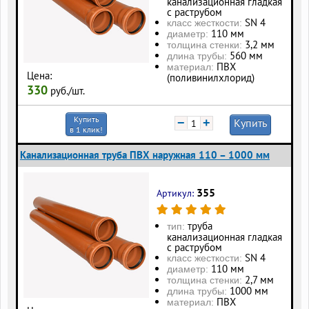
канализационная гладкая
с раструбом
SN 4
класс жесткости:
110 мм
диаметр:
3,2 мм
толщина стенки:
560 мм
длина трубы:
ПВХ
материал:
Цена:
(поливинилхлорид)
330
руб./шт.
Купить
−
+
Купить
в 1 клик!
Канализационная труба ПВХ наружная 110 – 1000 мм
355
Артикул:
труба
тип:
канализационная гладкая
с раструбом
SN 4
класс жесткости:
110 мм
диаметр:
2,7 мм
толщина стенки:
1000 мм
длина трубы:
ПВХ
материал: