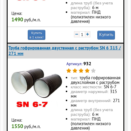
длина труб (без учета
6 м
раструба):
ПНД
материал:
Цена:
(полиэтилен низкого
1490
руб./м.п.
давления)
Купить
−
+
Купить
в 1 клик!
Труба гофрированная двустенная с раструбом SN 6 315 /
271 мм
932
Артикул:
труба гофрированная
тип:
двухслойная с раструбом
SN 6-7
класс жесткости:
315
диаметр наружный:
мм
271
диаметр внутренний:
мм
длина труб (без учета
6 м
раструба):
ПНД
материал:
Цена:
(полиэтилен низкого
1550
руб./м.п.
давления)