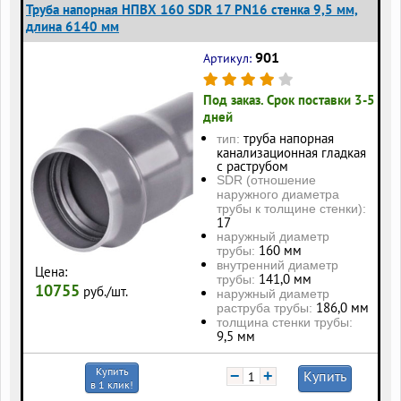
Труба напорная НПВХ 160 SDR 17 PN16 стенка 9,5 мм,
длина 6140 мм
901
Артикул:
Под заказ. Срок поставки 3-5
дней
труба напорная
тип:
канализационная гладкая
с раструбом
SDR (отношение
наружного диаметра
трубы к толщине стенки):
17
наружный диаметр
160 мм
трубы:
внутренний диаметр
Цена:
141,0 мм
трубы:
10755
руб./шт.
наружный диаметр
186,0 мм
раструба трубы:
толщина стенки трубы:
9,5 мм
Купить
−
+
Купить
в 1 клик!