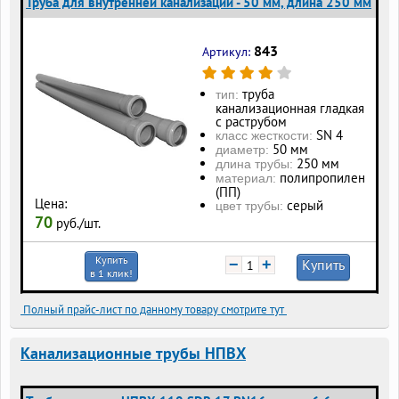
Труба для внутренней канализации - 50 мм, длина 250 мм
843
Артикул:
труба
тип:
канализационная гладкая
с раструбом
SN 4
класс жесткости:
50 мм
диаметр:
250 мм
длина трубы:
полипропилен
материал:
(ПП)
Цена:
серый
цвет трубы:
70
руб./шт.
Купить
−
+
Купить
в 1 клик!
Полный прайс-лист по данному товару смотрите тут
Канализационные трубы НПВХ