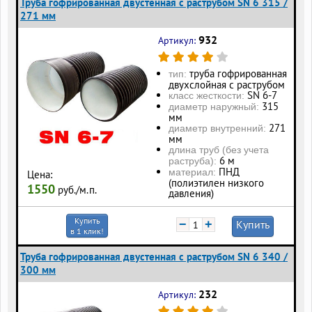
Труба гофрированная двустенная с раструбом SN 6 315 /
271 мм
932
Артикул:
труба гофрированная
тип:
двухслойная с раструбом
SN 6-7
класс жесткости:
315
диаметр наружный:
мм
271
диаметр внутренний:
мм
длина труб (без учета
6 м
раструба):
ПНД
материал:
Цена:
(полиэтилен низкого
1550
руб./м.п.
давления)
Купить
−
+
Купить
в 1 клик!
Труба гофрированная двустенная с раструбом SN 6 340 /
300 мм
232
Артикул: