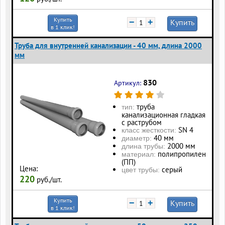
Купить
−
+
Купить
в 1 клик!
Труба для внутренней канализации - 40 мм, длина 2000
мм
830
Артикул:
труба
тип:
канализационная гладкая
с раструбом
SN 4
класс жесткости:
40 мм
диаметр:
2000 мм
длина трубы:
полипропилен
материал:
(ПП)
Цена:
серый
цвет трубы:
220
руб./шт.
Купить
−
+
Купить
в 1 клик!