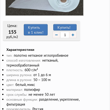
Цена:
Купить
Купить!
155
в 1 клик!
−
+
руб./м2
Характеристики
полотно нетканое иглопробивное
тип:
нетканый,
способ изготовления:
термообработанный
600 г/м²
плотность:
от 1 до 6 м
ширина рулона:
50 – 100 м
длина в рулоне:
белый, микс
цвет:
полиэфир
материал:
не менее 50 лет
срок службы:
разделение, укрепление,
основные функции:
фильтрация
Россия
производитель: