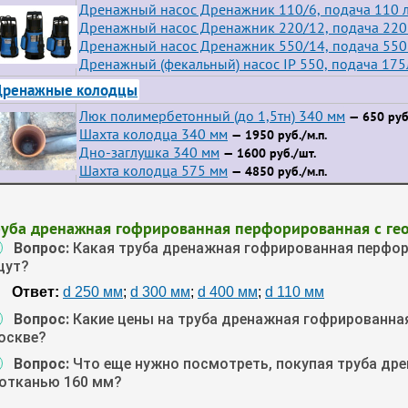
Дренажный насос Дренажник 110/6, подача 110 л
Дренажный насос Дренажник 220/12, подача 220 
Дренажный насос Дренажник 550/14, подача 550 
Дренажный (фекальный) насос IP 550, подача 175
Дренажные колодцы
Люк полимербетонный (до 1,5тн) 340 мм
— 650 руб
Шахта колодца 340 мм
— 1950 руб./м.п.
Дно-заглушка 340 мм
— 1600 руб./шт.
Шахта колодца 575 мм
— 4850 руб./м.п.
руба дренажная гофрированная перфорированная с ге
Вопрос:
Какая труба дренажная гофрированная перфор
щут?
Ответ:
d 250 мм
;
d 300 мм
;
d 400 мм
;
d 110 мм
Вопрос:
Какие цены на труба дренажная гофрированна
оскве?
Вопрос:
Что еще нужно посмотреть, покупая труба др
еотканью 160 мм?