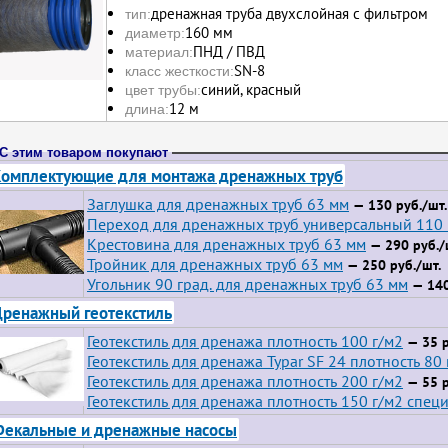
дренажная труба двухслойная с фильтром
тип:
160 мм
диаметр:
ПНД / ПВД
материал:
SN-8
класс жесткости:
синий, красный
цвет трубы:
12 м
длина:
С этим товаром покупают
омплектующие для монтажа дренажных труб
Заглушка для дренажных труб 63 мм
— 130 руб./шт.
Переход для дренажных труб универсальный 110
Крестовина для дренажных труб 63 мм
— 290 руб./
Тройник для дренажных труб 63 мм
— 250 руб./шт.
Угольник 90 град. для дренажных труб 63 мм
— 140
ренажный геотекстиль
Геотекстиль для дренажа плотность 100 г/м2
— 35 р
Геотекстиль для дренажа Typar SF 24 плотность 80 
Геотекстиль для дренажа плотность 200 г/м2
— 55 р
Геотекстиль для дренажа плотность 150 г/м2 спец
екальные и дренажные насосы