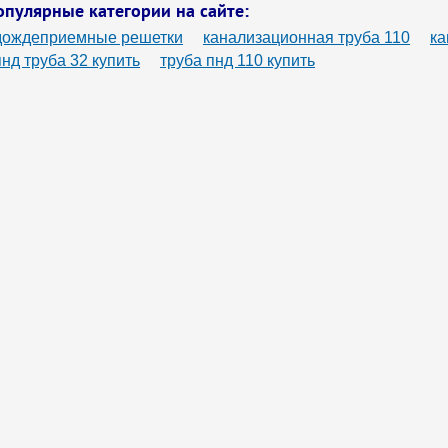
опулярные категории на сайте:
дождеприемные решетки
канализационная труба 110
ка
пнд труба 32 купить
труба пнд 110 купить