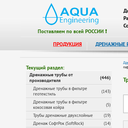
Д
Р
С
Поставляем по всей РОССИИ ❗
ПРОДУКЦИЯ
ДРЕНАЖНЫЕ 
Др
Текущий раздел:
го
Дренажные трубы от
(446)
Т
производителя
Дренажные трубы в фильтре
(143)
геотекстиль
Дренажные трубы в фильтре
(5)
кокосовая койра
Трубы дренажные двухслойные
(19)
Дренаж СофтРок (SoftRock)
(14)