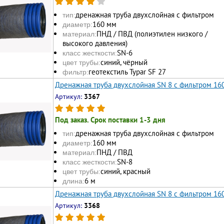
дренажная труба двухслойная с фильтром
тип:
160 мм
диаметр:
ПНД / ПВД (полиэтилен низкого /
материал:
высокого давления)
SN-6
класс жесткости:
синий, чёрный
цвет трубы:
геотекстиль Typar SF 27
фильтр:
Дренажная труба двухслойная SN 8 с фильтром 16
Артикул:
3367
Под заказ. Срок поставки 1-3 дня
дренажная труба двухслойная с фильтром
тип:
160 мм
диаметр:
ПНД / ПВД
материал:
SN-8
класс жесткости:
синий, красный
цвет трубы:
6 м
длина:
Дренажная труба двухслойная SN 8 с фильтром 16
Артикул:
3368