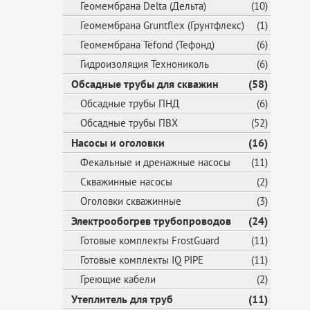
Геомембрана Delta (Дельта)
(10)
Геомембрана Gruntflex (Грунтфлекс)
(1)
Геомембрана Tefond (Тефонд)
(6)
Гидроизоляция Технониколь
(6)
Обсадные трубы для скважин
(58)
Обсадные трубы ПНД
(6)
Обсадные трубы ПВХ
(52)
Насосы и оголовки
(16)
Фекальные и дренажные насосы
(11)
Скважинные насосы
(2)
Оголовки скважинные
(3)
Электрообогрев трубопроводов
(24)
Готовые комплекты FrostGuard
(11)
Готовые комплекты IQ PIPE
(11)
Греющие кабели
(2)
Утеплитель для труб
(11)