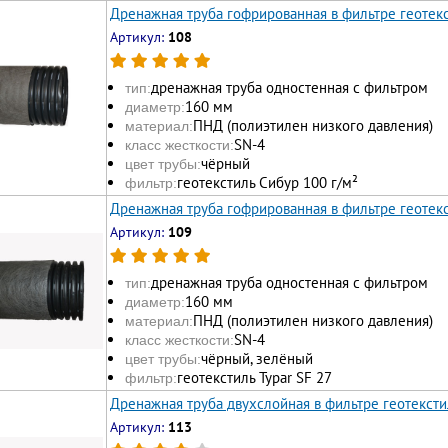
Дренажная труба гофрированная в фильтре геотек
Артикул:
108
дренажная труба одностенная с фильтром
тип:
160 мм
диаметр:
ПНД (полиэтилен низкого давления)
материал:
SN-4
класс жесткости:
чёрный
цвет трубы:
геотекстиль Сибур 100 г/м²
фильтр:
Дренажная труба гофрированная в фильтре геотекс
Артикул:
109
дренажная труба одностенная с фильтром
тип:
160 мм
диаметр:
ПНД (полиэтилен низкого давления)
материал:
SN-4
класс жесткости:
чёрный, зелёный
цвет трубы:
геотекстиль Typar SF 27
фильтр:
Дренажная труба двухслойная в фильтре геотексти
Артикул:
113