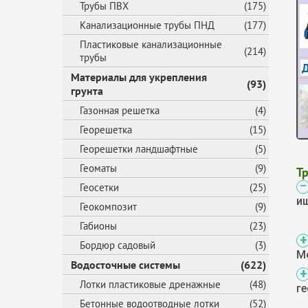
Трубы ПВХ
(175)
Канализационные трубы ПНД
(177)
Пластиковые канализационные
(214)
трубы
Материалы для укрепления
(93)
грунта
Газонная решетка
(4)
Георешетка
(15)
Георешетки ландшафтные
(5)
Геоматы
(9)
Т
Геосетки
(25)
и
Геокомпозит
(9)
Габионы
(23)
Бордюр садовый
(3)
М
Водосточные системы
(622)
Лотки пластиковые дренажные
(48)
г
Бетонные водоотводные лотки
(52)