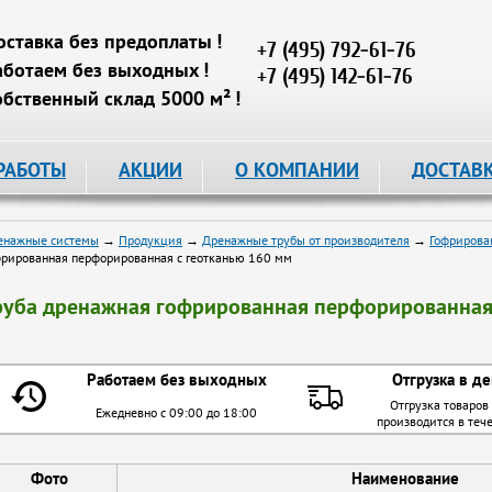
оставка без предоплаты !
+7 (495) 792-61-76
аботаем без выходных !
+7 (495) 142-61-76
обственный склад 5000 м² !
РАБОТЫ
АКЦИИ
О КОМПАНИИ
ДОСТАВ
енажные системы
→
Продукция
→
Дренажные трубы от производителя
→
Гофрирова
фрированная перфорированная с геотканью 160 мм
руба дренажная гофрированная перфорированная
Работаем без выходных
Отгрузка в де
Отгрузка товаров
Ежедневно с 09:00 до 18:00
производится в теч
Фото
Наименование