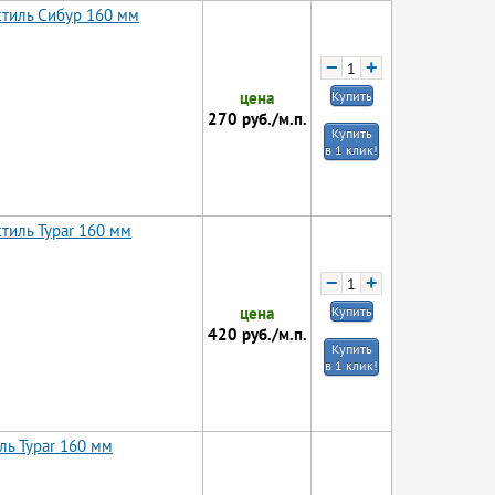
стиль Сибур 160 мм
−
+
цена
Купить
270
руб./м.п.
Купить
в 1 клик!
тиль Typar 160 мм
−
+
цена
Купить
420
руб./м.п.
Купить
в 1 клик!
ль Typar 160 мм