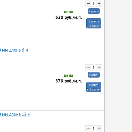
−
+
цена
Купить
620
руб./м.п.
Купить
в 1 клик!
0 мм длина 6 м
−
+
цена
Купить
870
руб./м.п.
Купить
в 1 клик!
0 мм длина 12 м
−
+