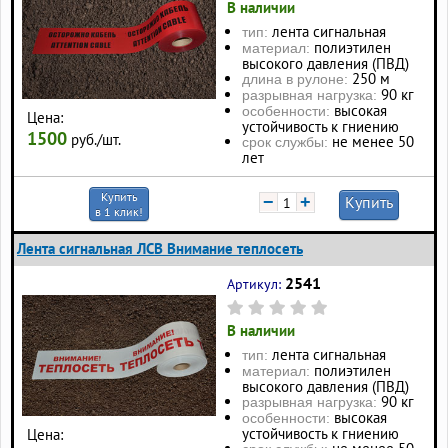
В наличии
лента сигнальная
тип:
полиэтилен
материал:
высокого давления (ПВД)
250 м
длина в рулоне:
90 кг
разрывная нагрузка:
высокая
особенности:
Цена:
устойчивость к гниению
1500
руб./шт.
не менее 50
срок службы:
лет
Купить
−
+
Купить
в 1 клик!
Лента сигнальная ЛСВ Внимание теплосеть
2541
Артикул:
В наличии
лента сигнальная
тип:
полиэтилен
материал:
высокого давления (ПВД)
90 кг
разрывная нагрузка:
высокая
особенности:
устойчивость к гниению
Цена: