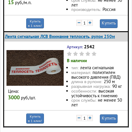
не менее 50
срок службы:
15
руб./м.п.
лет
Россия
производитель:
Купить
−
+
Купить
в 1 клик!
Лента сигнальная ЛСВ Внимание теплосеть, рулон 250м
2542
Артикул:
В наличии
лента сигнальная
тип:
полиэтилен
материал:
высокого давления (ПВД)
250 м
длина в рулоне:
90 кг
разрывная нагрузка:
высокая
Цена:
особенности:
устойчивость к гниению
3000
руб./шт.
не менее 50
срок службы:
лет
Купить
−
+
Купить
в 1 клик!