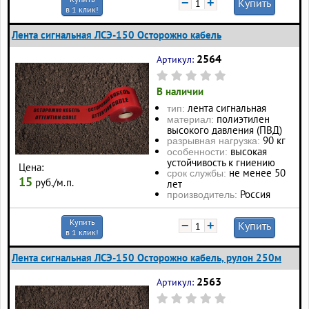
−
+
Купить
в 1 клик!
Лента сигнальная ЛСЭ-150 Осторожно кабель
2564
Артикул:
В наличии
лента сигнальная
тип:
полиэтилен
материал:
высокого давления (ПВД)
90 кг
разрывная нагрузка:
высокая
особенности:
устойчивость к гниению
Цена:
не менее 50
срок службы:
15
руб./м.п.
лет
Россия
производитель:
Купить
−
+
Купить
в 1 клик!
Лента сигнальная ЛСЭ-150 Осторожно кабель, рулон 250м
2563
Артикул: