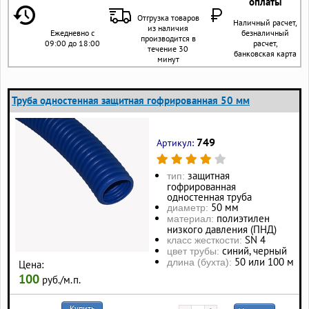
оплаты
Отгрузка товаров
Наличный расчет,
из наличия
Ежедневно с
безналичный
производится в
09:00 до 18:00
расчет,
течение 30
банковская карта
минут
Труба одностенная защитная гофрированная 50 мм
749
Артикул:
защитная
тип:
гофрированная
одностенная труба
50 мм
диаметр:
полиэтилен
материал:
низкого давления (ПНД)
SN 4
класс жесткости:
синий, черный
цвет трубы:
50 или 100 м
длина (бухта):
Цена:
100
руб./м.п.
Купить