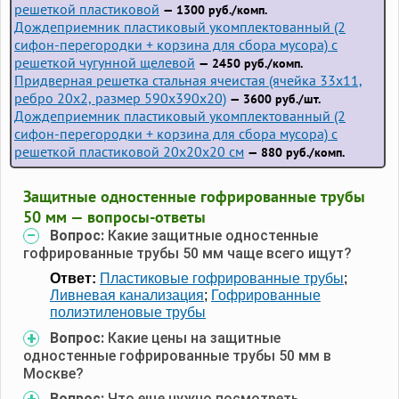
решеткой пластиковой
— 1300 руб./комп.
Дождеприемник пластиковый укомплектованный (2
сифон-перегородки + корзина для сбора мусора) с
решеткой чугунной щелевой
— 2450 руб./комп.
Придверная решетка стальная ячеистая (ячейка 33x11,
ребро 20x2, размер 590x390x20)
— 3600 руб./шт.
Дождеприемник пластиковый укомплектованный (2
сифон-перегородки + корзина для сбора мусора) с
решеткой пластиковой 20х20х20 см
— 880 руб./комп.
Защитные одностенные гофрированные трубы
50 мм — вопросы-ответы
Вопрос:
Какие защитные одностенные
гофрированные трубы 50 мм чаще всего ищут?
Ответ:
Пластиковые гофрированные трубы
;
Ливневая канализация
;
Гофрированные
полиэтиленовые трубы
Вопрос:
Какие цены на защитные
одностенные гофрированные трубы 50 мм в
Москве?
Вопрос:
Что еще нужно посмотреть,