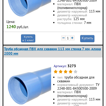
2248-001-84300500-2009
ПВХ
материал:
(поливинилхлорид)
113 мм
диаметр наружный:
диаметр наружный
125 мм
раструба:
Цена:
7 мм
толщина стенки:
1240
руб./шт.
Купить
−
+
Купить
в 1 клик!
Труба обсадная ПВХ для скважин 113 мм стенка 7 мм, длина
2000 мм
3273
Артикул:
труба обсадная для
тип:
скважин
ТУ
нормативный документ:
2248-001-84300500-2009
ПВХ
материал:
(поливинилхлорид)
113 мм
диаметр наружный:
диаметр наружный