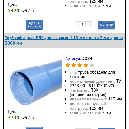
125 мм
раструба:
Цена:
7 мм
толщина стенки:
2420
руб./шт.
Купить
−
+
Купить
в 1 клик!
Труба обсадная ПВХ для скважин 113 мм стенка 7 мм, длина
3000 мм
3274
Артикул:
труба обсадная для
тип:
скважин
ТУ
нормативный документ:
2248-001-84300500-2009
ПВХ
материал:
(поливинилхлорид)
113 мм
диаметр наружный:
диаметр наружный
125 мм
раструба:
Цена:
7 мм
толщина стенки:
3740
руб./шт.