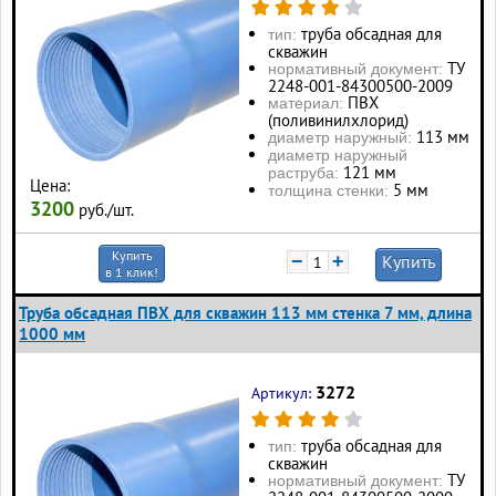
труба обсадная для
тип:
скважин
ТУ
нормативный документ:
2248-001-84300500-2009
ПВХ
материал:
(поливинилхлорид)
113 мм
диаметр наружный:
диаметр наружный
121 мм
раструба:
Цена:
5 мм
толщина стенки:
3200
руб./шт.
Купить
−
+
Купить
в 1 клик!
Труба обсадная ПВХ для скважин 113 мм стенка 7 мм, длина
1000 мм
3272
Артикул:
труба обсадная для
тип:
скважин
ТУ
нормативный документ: