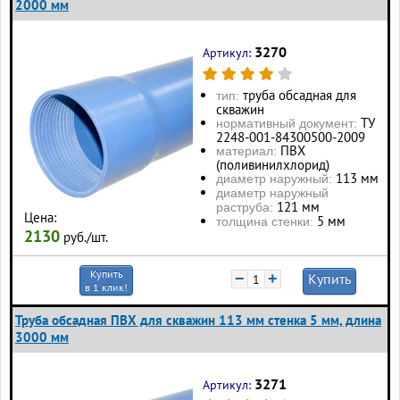
2000 мм
3270
Артикул:
труба обсадная для
тип:
скважин
ТУ
нормативный документ:
2248-001-84300500-2009
ПВХ
материал:
(поливинилхлорид)
113 мм
диаметр наружный:
диаметр наружный
121 мм
раструба:
Цена:
5 мм
толщина стенки:
2130
руб./шт.
Купить
−
+
Купить
в 1 клик!
Труба обсадная ПВХ для скважин 113 мм стенка 5 мм, длина
3000 мм
3271
Артикул: