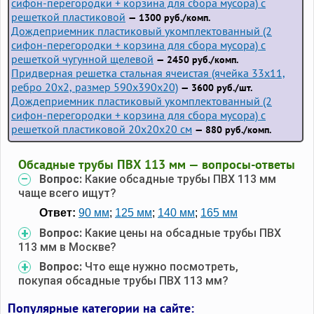
сифон-перегородки + корзина для сбора мусора) с
решеткой пластиковой
— 1300 руб./комп.
Дождеприемник пластиковый укомплектованный (2
сифон-перегородки + корзина для сбора мусора) с
решеткой чугунной щелевой
— 2450 руб./комп.
Придверная решетка стальная ячеистая (ячейка 33x11,
ребро 20x2, размер 590x390x20)
— 3600 руб./шт.
Дождеприемник пластиковый укомплектованный (2
сифон-перегородки + корзина для сбора мусора) с
решеткой пластиковой 20х20х20 см
— 880 руб./комп.
Обсадные трубы ПВХ 113 мм — вопросы-ответы
Вопрос:
Какие обсадные трубы ПВХ 113 мм
чаще всего ищут?
Ответ:
90 мм
;
125 мм
;
140 мм
;
165 мм
Вопрос:
Какие цены на обсадные трубы ПВХ
113 мм в Москве?
Вопрос:
Что еще нужно посмотреть,
покупая обсадные трубы ПВХ 113 мм?
Популярные категории на сайте: