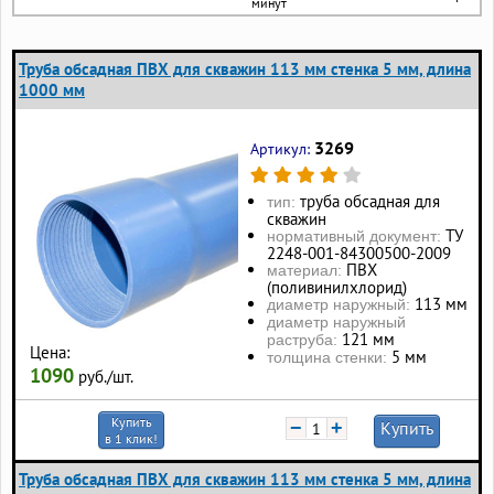
минут
Труба обсадная ПВХ для скважин 113 мм стенка 5 мм, длина
1000 мм
3269
Артикул:
труба обсадная для
тип:
скважин
ТУ
нормативный документ:
2248-001-84300500-2009
ПВХ
материал:
(поливинилхлорид)
113 мм
диаметр наружный:
диаметр наружный
121 мм
раструба:
Цена:
5 мм
толщина стенки:
1090
руб./шт.
Купить
−
+
Купить
в 1 клик!
Труба обсадная ПВХ для скважин 113 мм стенка 5 мм, длина