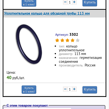
Купить
−
+
Купить
в 1 клик!
Уплотнительное кольцо для обсадной трубы 113 мм
3302
Артикул:
кольцо
тип:
уплотнительное
113 мм
диаметр:
герметизация
назначение:
соединения
Россия
производитель:
Цена:
40
руб./шт.
Купить
−
+
Купить
в 1 клик!
С этим товаром покупают