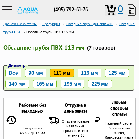
0
(495) 792-61-76
Дренажные системы
→
Продукция
→
Обсадные трубы для скважин
→
Обсадные
трубы ПВХ
→ Обсадные трубы ПВХ 113 мм
Обсадные трубы ПВХ 113 мм
(7 товаров)
Диаметр:
Все
90 мм
113 мм
116 мм
125 мм
140 мм
165 мм
195 мм
225 мм
Любые
Работаем без
Отгрузка в
способы
выходных
день заказа
оплаты
Отгрузка товаров
Наличный расчет,
из наличия
Ежедневно с
безналичный
производится в
09:00 до 18:00
расчет,
течение 30
банковская карта