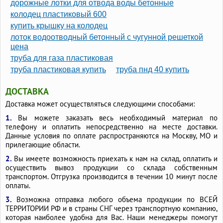
дорожные лотки для отвода воды бетонные
Лотки водоотводные пластиковые с чугунной решеткой
колодец пластиковый 600
Лотки водоотводные пластиковые с решеткой гидролика
купить крышку на колодец
Дренажные короба
лоток водоотводный бетонный с чугунной решеткой
цена
труба для газа пластиковая
труба пластиковая купить
труба пнд 40 купить
ДОСТАВКА
Доставка может осуществляться следующими способами:
1.
Вы можете заказать весь необходимый материал по
телефону и оплатить непосредственно на месте доставки.
Данные условия по оплате распространяются на Москву, МО и
прилегающие области.
2.
Вы имеете возможность приехать к нам на склад, оплатить и
осуществить вывоз продукции со склада собственным
транспортом. Отгрузка производится в течении 10 минут после
оплаты.
3.
Возможна отправка любого объема продукции по ВСЕЙ
ТЕРРИТОРИИ РФ и в страны СНГ через транспортную компанию,
которая наиболее удобна для Вас. Наши менеджеры помогут