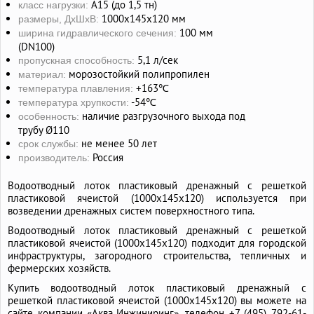
А15 (до 1,5 тн)
класс нагрузки:
1000х145х120 мм
размеры, ДхШхВ:
100 мм
ширина гидравлического сечения:
(DN100)
5,1 л/сек
пропускная способность:
морозостойкий полипропилен
материал:
+163℃
температура плавления:
-54℃
температура хрупкости:
наличие разгрузочного выхода под
особенность:
трубу Ø110
не менее 50 лет
срок службы:
Россия
производитель:
Водоотводный лоток пластиковый дренажный с решеткой
пластиковой ячеистой (1000x145x120) используется при
возведении дренажных систем поверхностного типа.
Водоотводный лоток пластиковый дренажный с решеткой
пластиковой ячеистой (1000x145x120) подходит для городской
инфраструктуры, загородного строительства, тепличных и
фермерских хозяйств.
Купить водоотводный лоток пластиковый дренажный с
решеткой пластиковой ячеистой (1000x145x120) вы можете на
сайте компании «Аква‑Инжиниринг», телефон +7 (495) 792-61-