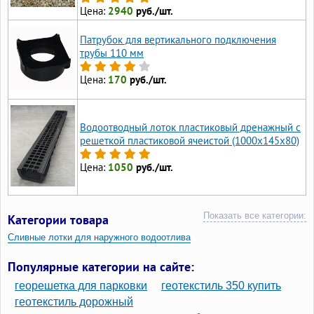
Цена:
2940
руб./шт.
Патрубок для вертикального подключения
трубы 110 мм
Цена:
170
руб./шт.
Водоотводный лоток пластиковый дренажный с
решеткой пластиковой ячеистой (1000x145x80)
Цена:
1050
руб./шт.
Показать все категории:
Категории товара
Сливные лотки для наружного водоотлива
Пластиковые лотки для отвода воды
Популярные категории на сайте:
Лотки пластиковые с бортами
георешетка для парковки
геотекстиль 350 купить
Лотки для канавы пластиковые
геотекстиль дорожный