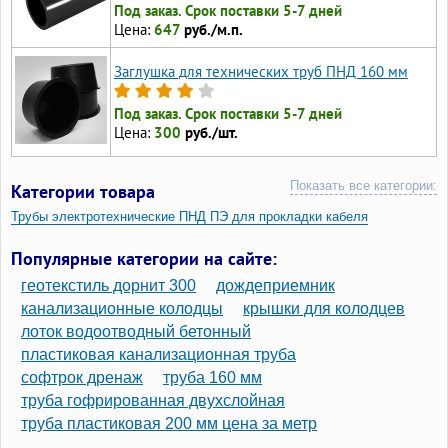
Под заказ. Срок поставки 5-7 дней
Цена:
647
руб./м.п.
Заглушка для технических труб ПНД 160 мм
Под заказ. Срок поставки 5-7 дней
Цена:
300
руб./шт.
Показать все категории:
Категории товара
Трубы электротехнические ПНД ПЭ для прокладки кабеля
Трубы технические ПНД для кабеля гладкие
Популярные категории на сайте:
Трубы ПНД для прокладки кабеля
геотекстиль дорнит 300
дождеприемник
Трубы ПНД 20 для электропроводки
канализационные колодцы
крышки для колодцев
лоток водоотводный бетонный
Трубы ПНД 110 для прокладки кабеля
пластиковая канализационная труба
Трубы для прокладки кабеля в земле
софтрок дренаж
труба 160 мм
труба гофрированная двухслойная
труба пластиковая 200 мм цена за метр