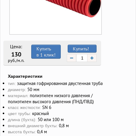
Цена:
Купить
Купить!
130
в 1 клик!
−
+
руб./м.п.
Характеристики
защитная гофрированная двустенная труба
тип:
50 мм
диаметр:
полиэтилен низкого давления /
материал:
полиэтилен высокого давления (ПНД/ПВД)
SN 6
класс жесткости:
красный
цвет трубы:
50 или 100 м
длина (бухта):
0,8 м
внешний диаметр бухты:
0,4 м
высота бухты: