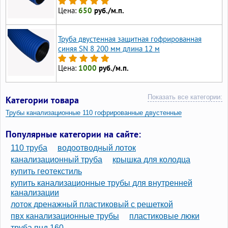
Цена:
650
руб./м.п.
Труба двустенная защитная гофрированная
синяя SN 8 200 мм длина 12 м
Цена:
1000
руб./м.п.
Показать все категории:
Категории товара
Трубы канализационные 110 гофрированные двустенные
Трубы двухслойные гофрированные 110
Популярные категории на сайте:
Трубы двустенные гофрированные d110 мм
110 труба
водоотводный лоток
Трубы гофрированные двустенные 110
канализационный труба
крышка для колодца
купить геотекстиль
Гофры канализационные 50 мм
купить канализационные трубы для внутренней
Гофрированные трубы для канализации 50 мм
канализации
Гофрированные трубы для канализации 110 двустенные
лоток дренажный пластиковый с решеткой
пвх канализационные трубы
пластиковые люки
труба пнд 160