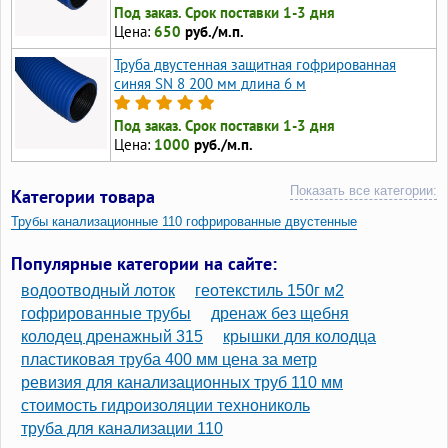
Под заказ. Срок поставки 1-3 дня
Цена:
650
руб./м.п.
Труба двустенная защитная гофрированная
синяя SN 8 200 мм длина 6 м
Под заказ. Срок поставки 1-3 дня
Цена:
1000
руб./м.п.
Показать все категории:
Категории товара
Трубы канализационные 110 гофрированные двустенные
Трубы двухслойные гофрированные 110
Популярные категории на сайте:
Трубы двустенные гофрированные d110 мм
водоотводный лоток
геотекстиль 150г м2
Трубы гофрированные двустенные 110
гофрированные трубы
дренаж без щебня
колодец дренажный 315
крышки для колодца
Гофры канализационные 50 мм
пластиковая труба 400 мм цена за метр
Гофрированные трубы для канализации 50 мм
ревизия для канализационных труб 110 мм
Гофрированные трубы для канализации 110 двустенные
стоимость гидроизоляции технониколь
труба для канализации 110