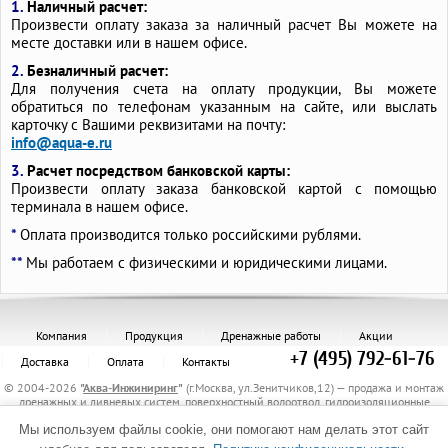
1.
Наличный расчет:
Произвести оплату заказа за наличный расчет Вы можете на
месте доставки или в нашем офисе.
2.
Безналичный расчет:
Для получения счета на оплату продукции, Вы можете
обратиться по телефонам указанным на сайте, или выслать
карточку с Вашими реквизитами на почту:
info@aqua-e.ru
3.
Расчет посредством банковской карты:
Произвести оплату заказа банковской картой с помощью
терминала в нашем офисе.
*
Оплата производится только российскими рублями.
**
Мы работаем с физическими и юридическими лицами.
Компания
Продукция
Дренажные работы
Акции
+7 (495) 792-61-76
Доставка
Оплата
Контакты
© 2004-2026
"
Аква-Инжиниринг
"
(г.Москва, ул.Зенитчиков,12) — продажа и монтаж
дренажных и ливневых систем, поверхностный водоотвод, гидроизоляционные
материалы, канализационные трубы и комплектующие, защитные трубы, материалы
Мы используем файлы cookie, они помогают нам делать этот сайт
для укрепления грунта, электрообогрев трубопроводов.
Политика обработки персональных данных