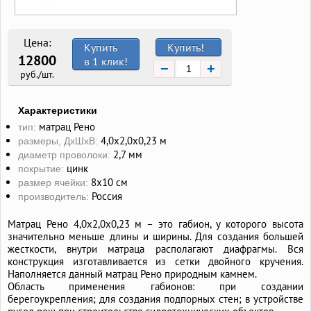
Цена:
Купить
Купить!
12800
в 1 клик!
−
+
руб./шт.
Характеристики
матрац Рено
тип:
4,0х2,0х0,23 м
размеры, ДхШхВ:
2,7 мм
диаметр проволоки:
цинк
покрытие:
8x10 см
размер ячейки:
Россия
производитель:
Матрац Рено 4,0х2,0х0,23 м – это габион, у которого высота
значительно меньше длины и ширины. Для создания большей
жесткости, внутри матраца располагают диафрагмы. Вся
конструкция изготавливается из сетки двойного кручения.
Наполняется данный матрац Рено природным камнем.
Область применения габионов: при создании
берегоукрепления; для создания подпорных стен; в устройстве