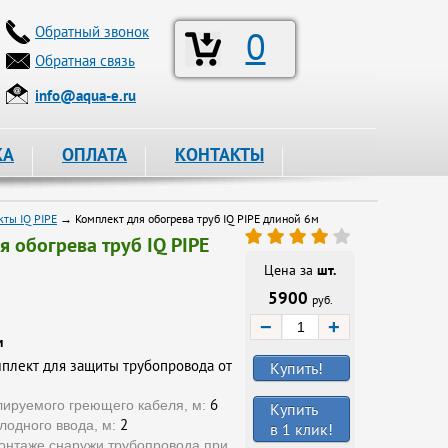
Обратный звонок
0
Обратная связь
info@aqua-e.ru
КА
ОПЛАТА
КОНТАКТЫ
кты IQ PIPE
→ Комплект для обогрева труб IQ PIPE длиной 6м
я обогрева труб IQ PIPE
Цена за
шт.
5900
руб.
−
+
и
плект для защиты трубопровода от
Купить!
6
лируемого греющего кабеля, м:
Купить
2
лодного ввода, м:
в 1 клик!
онтаже снаружи трубопровода при