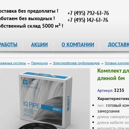
оставка без предоплаты !
+7 (495) 792-61-76
аботаем без выходных !
+7 (495) 142-61-76
обственный склад 5000 м² !
РАБОТЫ
АКЦИИ
О КОМПАНИИ
ДОСТАВ
енажные системы
→
Продукция
→
Электрообогрев трубопроводов
→
Готовые компле
Комплект дл
длиной 6м
3235
Артикул:
Характеристик
готовый ком
тип:
замерзания
длина саморегу
длина кабеля хо
мощность при м