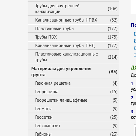
Трубы для внутренней
(106)
канализации
Канализационные трубы НПВХ
(32)
П
Пластиковые трубы
(177)
Трубы ПВХ
(175)
Канализационные трубы ПНД
(177)
Пластиковые канализационные
(214)
трубы
Д
Материалы для укрепления
(93)
грунта
До
Газонная решетка
(4)
1
ус
Георешетка
(15)
2
Георешетки ландшафтные
(5)
тр
Геоматы
(9)
3.
Геосетки
(25)
ко
Геокомпозит
(9)
Габионы
(23)