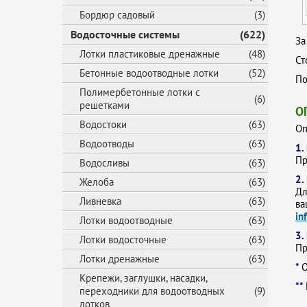
Бордюр садовый
(3)
Водосточные системы
(622)
За
Лотки пластиковые дренажные
(48)
Ст
Бетонные водоотводные лотки
(52)
По
Полимербетонные лотки с
(6)
решетками
О
Водостоки
(63)
Оп
Водоотводы
(63)
1.
Пр
Водосливы
(63)
2.
Желоба
(63)
Дл
Ливневка
(63)
ва
in
Лотки водоотводные
(63)
3.
Лотки водосточные
(63)
Пр
Лотки дренажные
(63)
*
О
Крепежи, заглушки, насадки,
**
переходники для водоотводных
(9)
лотков