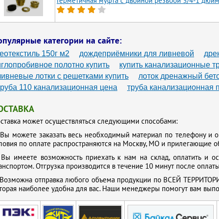
Герметичная муфта с двойной резьбой 3/4-1 дюй
опулярные категории на сайте:
геотекстиль 150г м2
дождеприёмники для ливневой
дре
иглопробивное полотно купить
купить канализационные т
ливневые лотки с решетками купить
лоток дренажный бет
труба 110 канализационная цена
труба канализационная 
ОСТАВКА
ставка может осуществляться следующими способами:
.
Вы можете заказать весь необходимый материал по телефону и о
ловия по оплате распространяются на Москву, МО и прилегающие о
.
Вы имеете возможность приехать к нам на склад, оплатить и о
анспортом. Отгрузка производится в течение 10 минут после оплаты
Возможна отправка любого объема продукции по ВСЕЙ ТЕРРИТОРИ
торая наиболее удобна для вас. Наши менеджеры помогут вам выпол