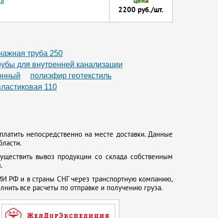
ма
цена
2200 руб./шт.
нажная труба 250
рубы для внутренней канализации
онный
полиэфир геотекстиль
пластиковая 110
платить непосредственно на месте доставки. Данные
бласти.
существить вывоз продукции со склада собственным
.
И РФ и в страны СНГ через транспортную компанию,
нить все расчеты по отправке и получению груза.