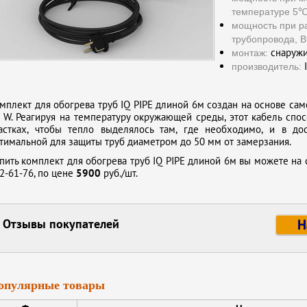
температуре 5℃,
мощность при р
трубопровода, В
снаружи
монтаж:
I
производитель:
мплект для обогрева труб IQ PIPE длиной 6м создан на основе са
 W. Реагируя на температуру окружающей среды, этот кабель спо
астках, чтобы тепло выделялось там, где необходимо, и в до
тимальной для защиты труб диаметром до 50 мм от замерзания.
пить комплект для обогрева труб IQ PIPE длиной 6м вы можете на 
2-61-76, по цене
5900
руб./шт.
Отзывы покупателей
Н
опулярные товары