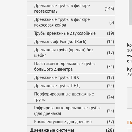
Дренажные трубы в фильтре
(143)
геотекстиль
Дренажные трубы в фильтре
(5)
кокосовая койра
Трубы дренажные двухслойные
(19)
Дренаж СофтРок (SoftRock)
(14)
Ко
Дренажная труба (дренаж) без
10
(12)
щебня
уч
оп
Пластиковые дренажные трубы
(74)
большого диаметра
Ку
79
Дренажные трубы ПВХ
(17)
Дренажные трубы ПНД
(24)
Перфорированные дренажные
(24)
трубы
Гофрированные дренажные трубы
(24)
(для дренажа)
Комплектующие для дренажа
(37)
П
Дренажные системы
(28)