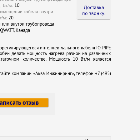
10
 Вт/м:
Доставка
азмещении кабеля внутри
по звонку !
20
т/м:
 или внутри трубопровода
QWATT, Канада
морегулирующегося интеллектуального кабеля IQ PIPE
собен делать мощность нагрева разной на различных
статочном количестве. Мощность 10 Вт/м является
сайте компании «Аква‑Инжиниринг», телефон +7 (495)
аписать отзыв