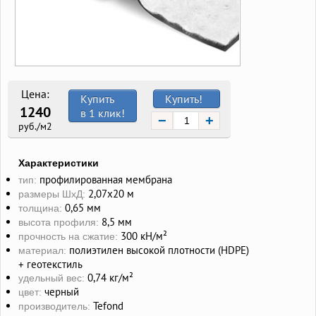
Цена:
Купить
Купить!
1240
в 1 клик!
−
+
руб./м2
Характеристики
профилированная мембрана
тип:
2,07х20 м
размеры ШхД:
0,65 мм
толщина:
8,5 мм
высота профиля:
300 кН/м²
прочность на сжатие:
полиэтилен высокой плотности (HDPE)
материал:
+ геотекстиль
0,74 кг/м²
удельный вес:
черный
цвет:
Tefond
производитель: