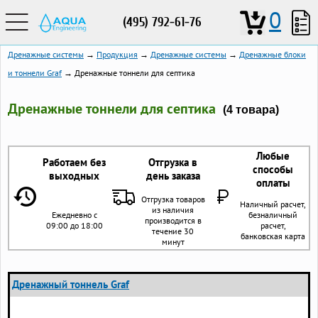
0
(495) 792-61-76
Дренажные системы
→
Продукция
→
Дренажные системы
→
Дренажные блоки
и тоннели Graf
→ Дренажные тоннели для септика
Дренажные тоннели для септика
(4 товара)
Любые
Работаем без
Отгрузка в
способы
выходных
день заказа
оплаты
Отгрузка товаров
Наличный расчет,
из наличия
Ежедневно с
безналичный
производится в
09:00 до 18:00
расчет,
течение 30
банковская карта
минут
Дренажный тоннель Graf