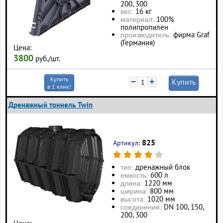
200, 300
16 кг
вес:
100%
материал:
полипропилен
фирма Graf
производитель:
(Германия)
Цена:
3800
руб./шт.
Купить
−
+
Купить
в 1 клик!
Дренажный тоннель Twin
825
Артикул:
дренажный блок
тип:
600 л
eмкость:
1220 мм
длина:
800 мм
ширина:
1020 мм
высота:
DN 100, 150,
соединения:
200, 300