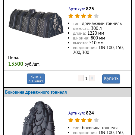
823
Артикул:
дренажный тоннель
тип:
300 л
eмкость:
1220 мм
длина:
800 мм
ширина:
510 мм
высота:
DN 100, 150,
соединения:
200, 300
Цена:
13500
руб./шт.
Купить
−
+
Купить
в 1 клик!
Боковина дренажного тоннеля
824
Артикул:
боковина тоннеля
тип:
DN 100, 150,
соединения: