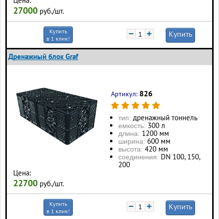
Цена:
27000
руб./шт.
Купить
−
+
Купить
в 1 клик!
Дренажный блок Graf
826
Артикул:
дренажный тоннель
тип:
300 л
eмкость:
1200 мм
длина:
600 мм
ширина:
420 мм
высота:
DN 100, 150,
соединения:
200
Цена:
22700
руб./шт.
Купить
−
+
Купить
в 1 клик!