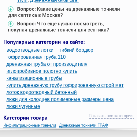
Twin
;
Дренажный блок Graf
Вопрос:
Какие цены на дренажные тоннели
для септика в Москве?
Вопрос:
Что еще нужно посмотреть,
покупая дренажные тоннели для септика?
Популярные категории на сайте:
водоотводные лотки
гибкий бордюр
гофрированная труба 110
дренажная труба от производителя
иглопробивное полотно купить
канализационные трубы
купить дренажную трубу гофрированную строй мат
лоток водоотводный бетонный
люки для колодцев полимерные размеры цена
люки чугунные
Показать все категории:
Категории товара
Инфильтрационные тоннели
Дренажные тоннели ГРАФ
Дренажные тоннели
Graf 300