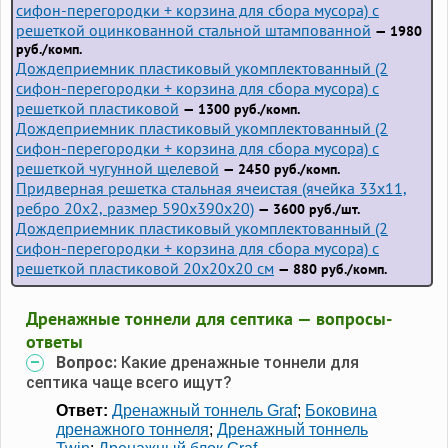
сифон-перегородки + корзина для сбора мусора) с
решеткой оцинкованной стальной штампованной
— 1980
руб./комп.
Дождеприемник пластиковый укомплектованный (2
сифон-перегородки + корзина для сбора мусора) с
решеткой пластиковой
— 1300 руб./комп.
Дождеприемник пластиковый укомплектованный (2
сифон-перегородки + корзина для сбора мусора) с
решеткой чугунной щелевой
— 2450 руб./комп.
Придверная решетка стальная ячеистая (ячейка 33x11,
ребро 20x2, размер 590x390x20)
— 3600 руб./шт.
Дождеприемник пластиковый укомплектованный (2
сифон-перегородки + корзина для сбора мусора) с
решеткой пластиковой 20х20х20 см
— 880 руб./комп.
Дренажные тоннели для септика — вопросы-
ответы
Вопрос:
Какие дренажные тоннели для
септика чаще всего ищут?
Ответ:
Дренажный тоннель Graf
;
Боковина
дренажного тоннеля
;
Дренажный тоннель