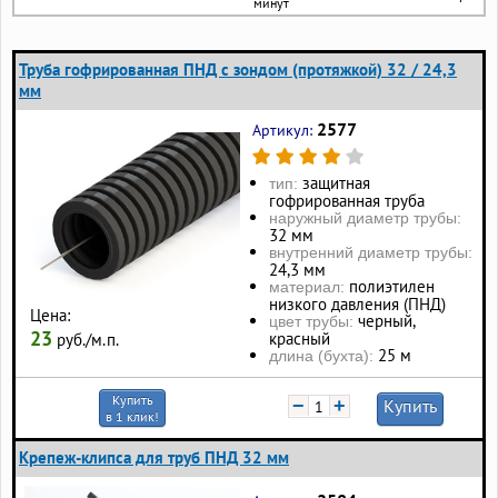
минут
Труба гофрированная ПНД с зондом (протяжкой) 32 / 24,3
мм
2577
Артикул:
защитная
тип:
гофрированная труба
наружный диаметр трубы:
32 мм
внутренний диаметр трубы:
24,3 мм
полиэтилен
материал:
низкого давления (ПНД)
Цена:
черный,
цвет трубы:
23
красный
руб./м.п.
25 м
длина (бухта):
Купить
−
+
Купить
в 1 клик!
Крепеж-клипса для труб ПНД 32 мм