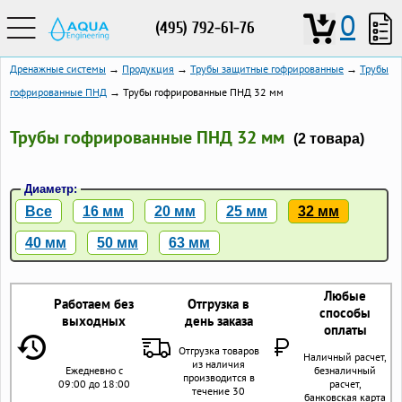
0
(495) 792-61-76
Дренажные системы
→
Продукция
→
Трубы защитные гофрированные
→
Трубы
гофрированные ПНД
→ Трубы гофрированные ПНД 32 мм
Трубы гофрированные ПНД 32 мм
(2 товара)
Диаметр:
Все
16 мм
20 мм
25 мм
32 мм
40 мм
50 мм
63 мм
Любые
Работаем без
Отгрузка в
способы
выходных
день заказа
оплаты
Отгрузка товаров
Наличный расчет,
из наличия
Ежедневно с
безналичный
производится в
09:00 до 18:00
расчет,
течение 30
банковская карта