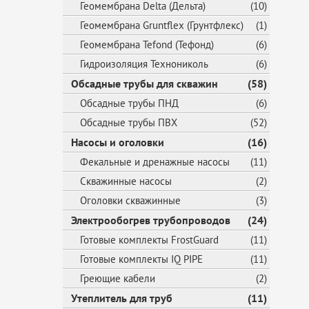
Геомембрана Delta (Дельта)
(10)
Геомембрана Gruntflex (Грунтфлекс)
(1)
Геомембрана Tefond (Тефонд)
(6)
Гидроизоляция Технониколь
(6)
Обсадные трубы для скважин
(58)
Обсадные трубы ПНД
(6)
Обсадные трубы ПВХ
(52)
Насосы и оголовки
(16)
Фекальные и дренажные насосы
(11)
Скважинные насосы
(2)
Оголовки скважинные
(3)
Электрообогрев трубопроводов
(24)
Готовые комплекты FrostGuard
(11)
Готовые комплекты IQ PIPE
(11)
Греющие кабели
(2)
Утеплитель для труб
(11)