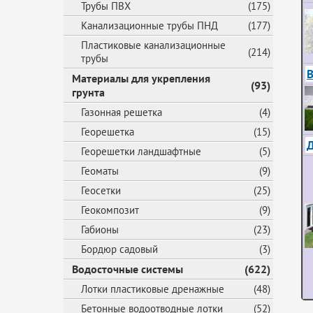
Трубы ПВХ
(175)
Канализационные трубы ПНД
(177)
Пластиковые канализационные
(214)
трубы
В
Материалы для укрепления
(93)
грунта
Газонная решетка
(4)
Георешетка
(15)
Георешетки ландшафтные
(5)
Геоматы
(9)
Геосетки
(25)
Геокомпозит
(9)
Габионы
(23)
Бордюр садовый
(3)
Водосточные системы
(622)
Лотки пластиковые дренажные
(48)
Бетонные водоотводные лотки
(52)