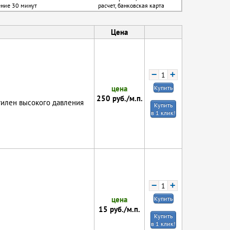
ение 30 минут
расчет, банковская карта
Цена
−
+
цена
Купить
250
руб./м.п.
тилен высокого давления
Купить
в 1 клик!
−
+
цена
Купить
15
руб./м.п.
Купить
в 1 клик!