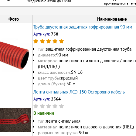
Ежедневно с 09:00 до 18:00
производится в теч
Фото
Наименование
Труба двустенная защитная гофрированная 90 мм
Артикул:
758
защитная гофрированная двустенная труба
тип:
90 мм
диаметр:
полиэтилен низкого давления / полиэ
материал:
(ПНД/ПВД)
SN 16
класс жесткости:
красный
цвет трубы:
50 м
длина (бухта):
Лента сигнальная ЛСЭ-150 Осторожно кабель
Артикул:
2564
В наличии
лента сигнальная
тип:
полиэтилен высокого давления (ПВД)
материал:
90 кг
разрывная нагрузка: