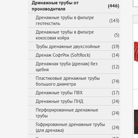
Дренажные трубы от
(446)
производителя
Дренажные трубы в фильтре
(143)
геотекстиль
Дренажные трубы в фильтре
(5)
кокосовая койра
Трубы дренажные двухслойные
(19)
Дренаж СофтРок (SoftRock)
(14)
Дренажная труба (дренаж) без
(12)
щебня
Пластиковые дренажные трубы
(74)
большого диаметра
Дренажные трубы ПВХ
(17)
Дренажные трубы ПНД
(24)
Перфорированные дренажные
(24)
трубы
Гофрированные дренажные трубы
(24)
(для дренажа)