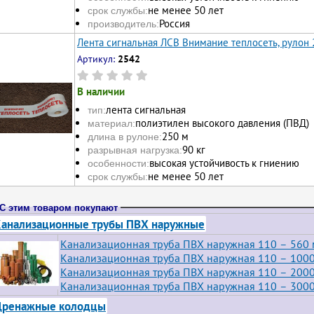
не менее 50 лет
срок службы:
Россия
производитель:
Лента сигнальная ЛСВ Внимание теплосеть, рулон
Артикул:
2542
В наличии
лента сигнальная
тип:
полиэтилен высокого давления (ПВД)
материал:
250 м
длина в рулоне:
90 кг
разрывная нагрузка:
высокая устойчивость к гниению
особенности:
не менее 50 лет
срок службы:
С этим товаром покупают
анализационные трубы ПВХ наружные
Канализационная труба ПВХ наружная 110 – 560
Канализационная труба ПВХ наружная 110 – 100
Канализационная труба ПВХ наружная 110 – 200
Канализационная труба ПВХ наружная 110 – 300
Дренажные колодцы