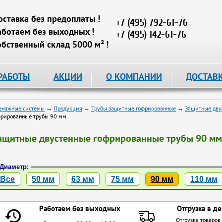
оставка без предоплаты !
+7 (495) 792-61-76
аботаем без выходных !
+7 (495) 142-61-76
обственный склад 5000 м² !
РАБОТЫ
АКЦИИ
О КОМПАНИИ
ДОСТАВ
енажные системы
→
Продукция
→
Трубы защитные гофрированные
→
Защитные дву
фрированные трубы 90 мм
ащитные двустенные гофрированные трубы 90 мм
Диаметр:
Все
50 мм
63 мм
75 мм
90 мм
110 мм
Работаем без выходных
Отгрузка в де
Отгрузка товаров