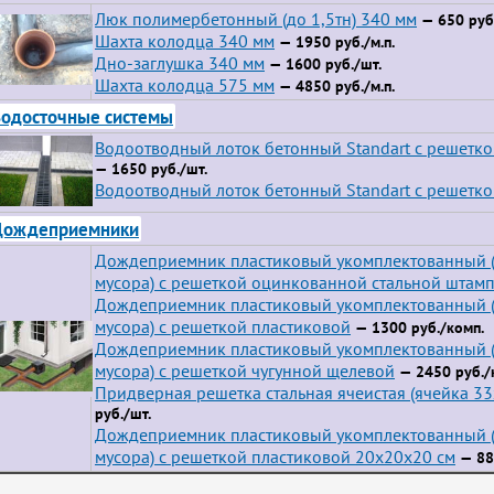
Люк полимербетонный (до 1,5тн) 340 мм
— 650 руб.
Шахта колодца 340 мм
— 1950 руб./м.п.
Дно-заглушка 340 мм
— 1600 руб./шт.
Шахта колодца 575 мм
— 4850 руб./м.п.
одосточные системы
Водоотводный лоток бетонный Standart с решетк
— 1650 руб./шт.
Водоотводный лоток бетонный Standart с решетко
Дождеприемники
Дождеприемник пластиковый укомплектованный (
мусора) с решеткой оцинкованной стальной штам
Дождеприемник пластиковый укомплектованный (
мусора) с решеткой пластиковой
— 1300 руб./комп.
Дождеприемник пластиковый укомплектованный (
мусора) с решеткой чугунной щелевой
— 2450 руб./
Придверная решетка стальная ячеистая (ячейка 3
руб./шт.
Дождеприемник пластиковый укомплектованный (
мусора) с решеткой пластиковой 20х20х20 см
— 88