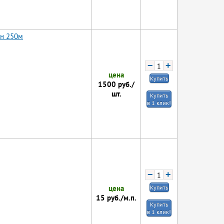
он 250м
−
+
цена
Купить
1500
руб./
шт.
Купить
в 1 клик!
−
+
цена
Купить
15
руб./м.п.
Купить
в 1 клик!