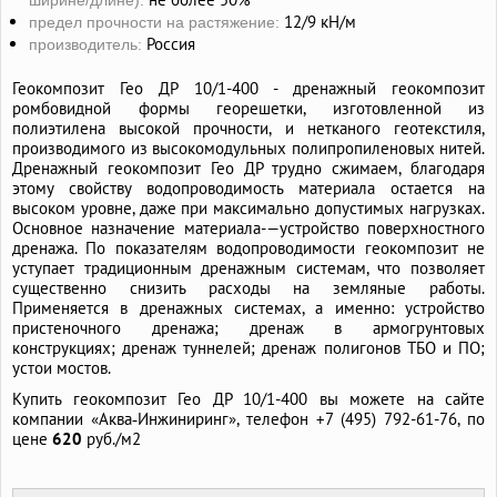
ширине/длине):
12/9 кН/м
предел прочности на растяжение:
Россия
производитель:
Геокомпозит Гео ДР 10/1-400 - дренажный геокомпозит
ромбовидной формы георешетки, изготовленной из
полиэтилена высокой прочности, и нетканого геотекстиля,
производимого из высокомодульных полипропиленовых нитей.
Дренажный геокомпозит Гео ДР трудно сжимаем, благодаря
этому свойству водопроводимость материала остается на
высоком уровне, даже при максимально допустимых нагрузках.
Основное назначение материала-—устройство поверхностного
дренажа. По показателям водопроводимости геокомпозит не
уступает традиционным дренажным системам, что позволяет
существенно снизить расходы на земляные работы.
Применяется в дренажных системах, а именно: устройство
пристеночного дренажа; дренаж в армогрунтовых
конструкциях; дренаж туннелей; дренаж полигонов ТБО и ПО;
устои мостов.
Купить геокомпозит Гео ДР 10/1-400 вы можете на сайте
компании «Аква‑Инжиниринг», телефон
+7 (495) 792-61-76,
по
цене
620
руб./м2