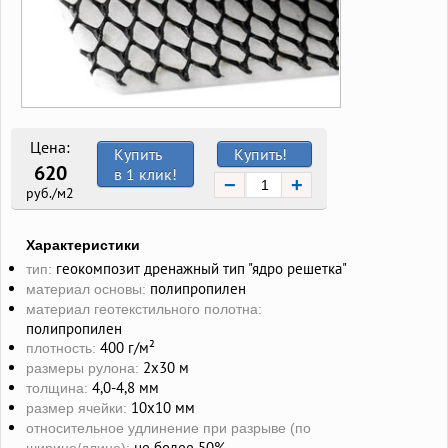
Цена:
Купить
Купить!
620
в 1 клик!
−
+
руб./м2
Характеристики
геокомпозит дренажный тип "ядро решетка"
тип:
полипропилен
материал основы:
материал геотекстильного полотна:
полипропилен
400 г/м²
плотность:
2х30 м
размеры рулона:
4,0-4,8 мм
толщина:
10х10 мм
размер ячейки:
относительное удлинение при разрыве (по
не более 50%